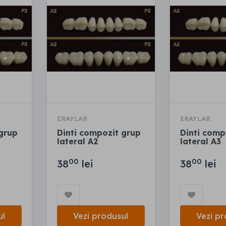
ERAYLAR
ERAYLAR
 grup
Dinti compozit grup
Dinti comp
lateral A2
lateral A3
00
00
38
lei
38
lei
ul
Vezi produsul
Vezi pr