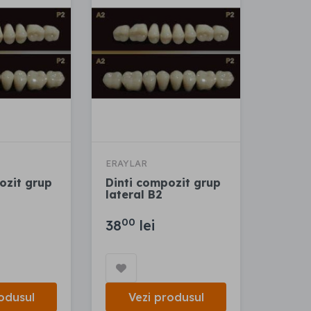
ERAYLAR
ozit grup
Dinti compozit grup
lateral B2
00
38
lei
odusul
Vezi produsul