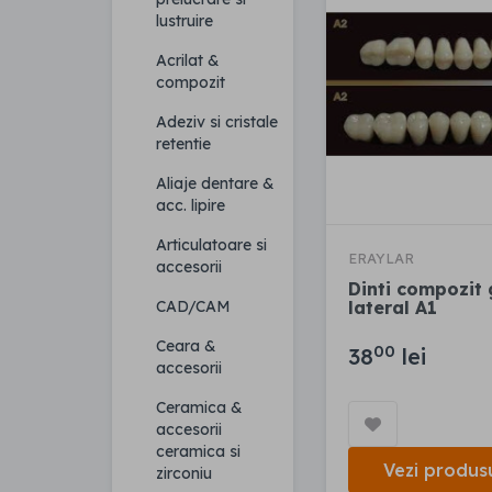
lustruire
Acrilat &
compozit
Adeziv si cristale
retentie
Aliaje dentare &
acc. lipire
Articulatoare si
ERAYLAR
accesorii
Dinti compozit
lateral A1
CAD/CAM
Ceara &
00
38
lei
accesorii
Ceramica &
accesorii
ceramica si
Vezi produs
zirconiu