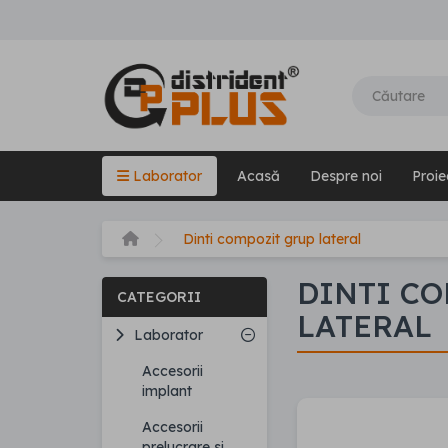
Laborator
Acasă
Despre noi
Proie
Dinti compozit grup lateral
DINTI C
CATEGORII
LATERAL
Laborator
Accesorii
implant
Accesorii
prelucrare si