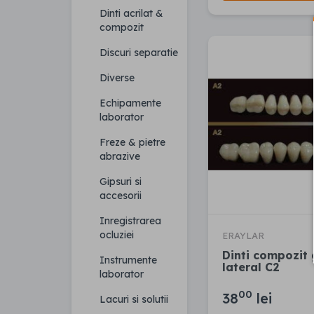
Dinti acrilat &
compozit
Discuri separatie
Diverse
Echipamente
laborator
Freze & pietre
abrazive
Gipsuri si
accesorii
Inregistrarea
ocluziei
ERAYLAR
Dinti compozit
Instrumente
lateral C2
laborator
00
38
lei
Lacuri si solutii