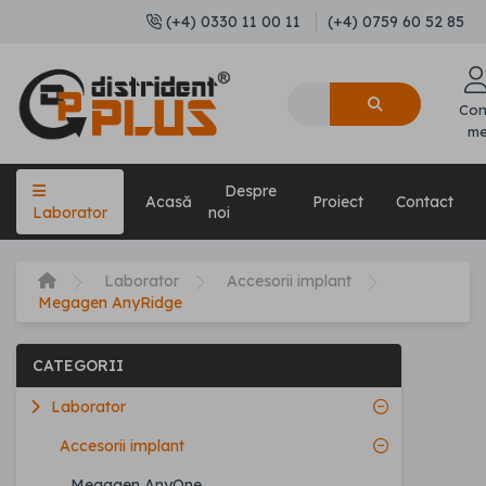
(+4) 0330 11 00 11
(+4) 0759 60 52 85
Con
m
Despre
Acasă
Proiect
Contact
Laborator
noi
Laborator
Accesorii implant
Megagen AnyRidge
CATEGORII
Laborator
Accesorii implant
Megagen AnyOne