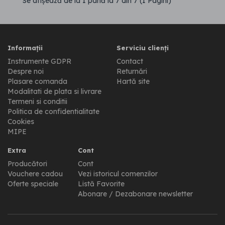
Se afişează de la 1 până la 7 din 7 (1 Pagini)
Informații
Serviciu clienți
Instrumente GDPR
Contact
Despre noi
Returnări
Plasare comanda
Hartă site
Modalitati de plata si livrare
Termeni si conditii
Politica de confidentialitate
Cookies
MIPE
Extra
Cont
Producători
Cont
Vouchere cadou
Vezi istoricul comenzilor
Oferte speciale
Listă Favorite
Abonare / Dezabonare newsletter