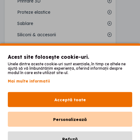
Printare 3D
Proteze elastice
Sablare
Siliconi & accesorii
Sisteme de ancorare
Acest site folosește cookie-uri.
MEGAGEN ANYRIDGE
Unele dintre aceste cookie-uri sunt esențiale, în timp ce altele ne
ajută să vă îmbunătățim experiența, oferind informații despre
modul în care este utilizat site-ul.
Mai multe informatii
Acceptă toate
Personalizează
Refuză