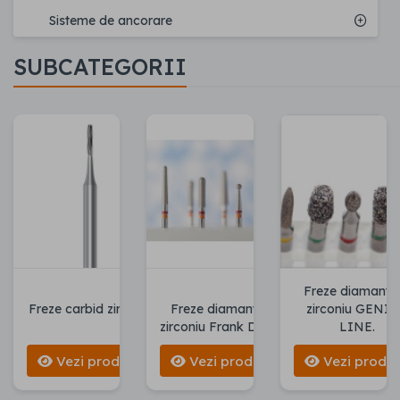
Sisteme de ancorare
SUBCATEGORII
Freze diamanta
Freze carbid zirconiu
Freze diamantate
zirconiu GENI
zirconiu Frank Dental
LINE.
Vezi produse
Vezi produse
Vezi produ