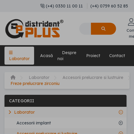
(+4) 0330 11 00 11
(+4) 0759 60 52 85
Con
m
Despre
Acasă
Proiect
Contact
Laborator
noi
Laborator
Accesorii prelucrare si lustruire
Freze prelucrare zirconiu
CATEGORII
Laborator
Accesorii implant
Accesorii prelucrare si lustruire