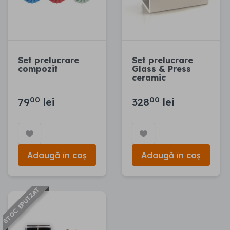
Set prelucrare
Set prelucrare
compozit
Glass & Press
ceramic
00
00
79
lei
328
lei
Adaugă în coș
Adaugă în coș
STOC EPUIZAT