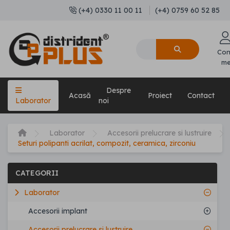
(+4) 0330 11 00 11
(+4) 0759 60 52 85
Con
m
Despre
Acasă
Proiect
Contact
Laborator
noi
Laborator
Accesorii prelucrare si lustruire
Seturi polipanti acrilat, compozit, ceramica, zirconiu
CATEGORII
Laborator
Accesorii implant
Accesorii prelucrare si lustruire