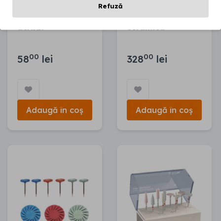
Refuză
Set prelucrare
Set prelucrare
acrilat
ceramica
00
00
58
lei
328
lei
Adaugă în coș
Adaugă în coș