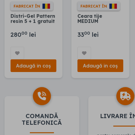
FABRICAT ÎN
FABRICAT ÎN
Distri-Gel Pattern
Ceara tije
resin 5 + 1 gratuit
MEDIUM
00
00
280
lei
33
lei
Adaugă în coș
Adaugă în coș
COMANDĂ
LIVRARE Î
TELEFONICĂ