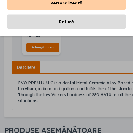
Personalizează
Bonding pasta
pentru
Refuză
ceramica, 4 gr
00
98
lei
Adaugă în coș
Descriere
EVO PREMIUM C is a dental Metal-Ceramic Alloy Based on
beryllium, indium and gallium and fulfils the of the standa
Through the low Vickers hardness of 280 HV10 result the allo
situations.
PRODUSE ASEMĂNĂTOARE