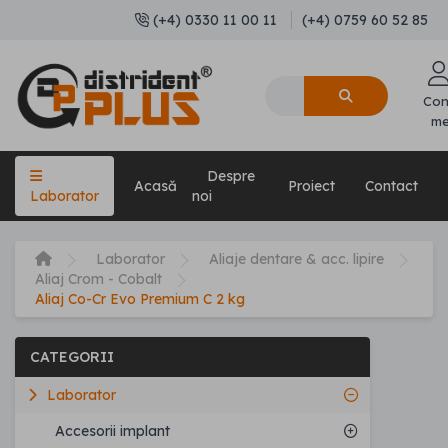
(+4) 0330 11 00 11
(+4) 0759 60 52 85
Con
m
Despre
Acasă
Proiect
Contact
Laborator
noi
Laborator
Aliaje dentare & acc. lipire
Aliaj Crom - Cobalt
Aliaj Co-Cr Evo Premium C 2 kg
CATEGORII
Laborator
Accesorii implant