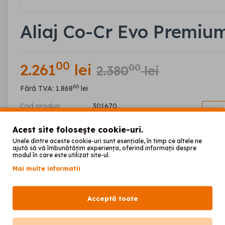
Aliaj Co-Cr Evo Premiu
00
2.261
lei
00
2.380
lei
60
Fără TVA: 1.868
lei
Cod produs:
301670
Disponibilitate:
În stoc
Acest site folosește cookie-uri.
Unele dintre aceste cookie-uri sunt esențiale, în timp ce altele ne
ajută să vă îmbunătățim experiența, oferind informații despre
CANTITATE
Adaugă în coș
modul în care este utilizat site-ul.
Mai multe informatii
Acceptă toate
Promo aliaj