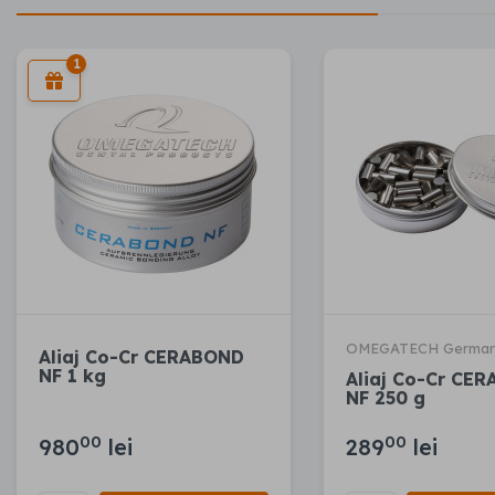
1
OMEGATECH Germa
Aliaj Co-Cr CERABOND
NF 1 kg
Aliaj Co-Cr CE
NF 250 g
00
00
980
lei
289
lei