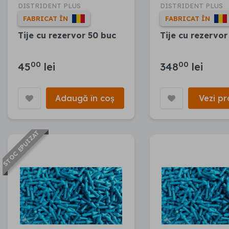
DISTRIDENT PLUS
DISTRIDENT PLUS
FABRICAT ÎN
FABRICAT ÎN
Tije cu rezervor 50 buc
Tije cu rezervor
00
00
45
lei
348
lei
Adaugă în coș
Vezi pr
STOC EPUIZAT