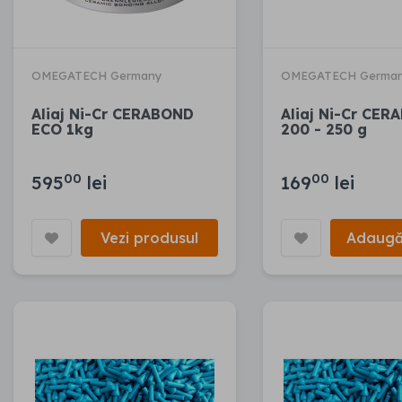
OMEGATECH Germany
OMEGATECH Germa
Aliaj Ni-Cr CERABOND
Aliaj Ni-Cr CE
ECO 1kg
200 - 250 g
00
00
595
lei
169
lei
Vezi produsul
Adaugă