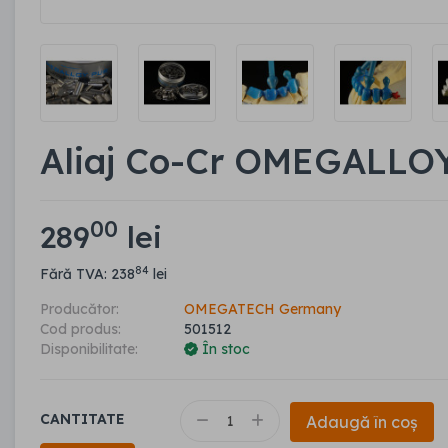
Aliaj Co-Cr OMEGALLO
00
289
lei
84
Fără TVA: 238
lei
Producător:
OMEGATECH Germany
Cod produs:
501512
Disponibilitate:
În stoc
CANTITATE
Adaugă în coș