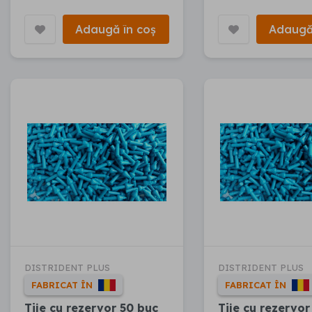
Adaugă în coș
Adaugă
DISTRIDENT PLUS
DISTRIDENT PLUS
FABRICAT ÎN
FABRICAT ÎN
Tije cu rezervor 50 buc
Tije cu rezervor