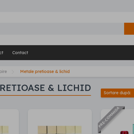
ct
Contact
pire
Metale pretioase & lichid
RETIOASE & LICHID
Sortare după:
PRE-COMANDA