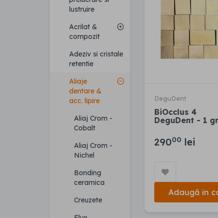
lustruire
Acrilat &
compozit
Adeziv si cristale
retentie
Aliaje
dentare &
DeguDent
acc. lipire
BiOcclus 4
Aliaj Crom -
DeguDent - 1 g
Cobalt
00
290
lei
Aliaj Crom -
Nichel
Bonding
ceramica
Adaugă în c
Creuzete
Flux