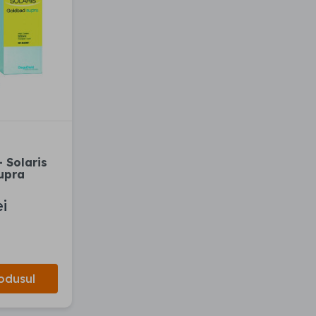
- Solaris
upra
ei
odusul