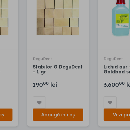
DeguDent
DeguDent
Stabilor G DeguDent
Lichid aur 
r
- 1 gr
Goldbad s
00
00
190
lei
3.600
l
oș
Adaugă în coș
Vezi pr