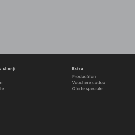
 clienți
Extra
Producători
ri
Vouchere cadou
te
Oferte speciale