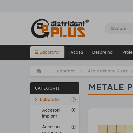
Laborator
Acasă
Despre noi
Proie
Laborator
Aliaje dentare & acc. li
METALE P
CATEGORII
Laborator
Accesorii
implant
Accesorii
prelucrare si