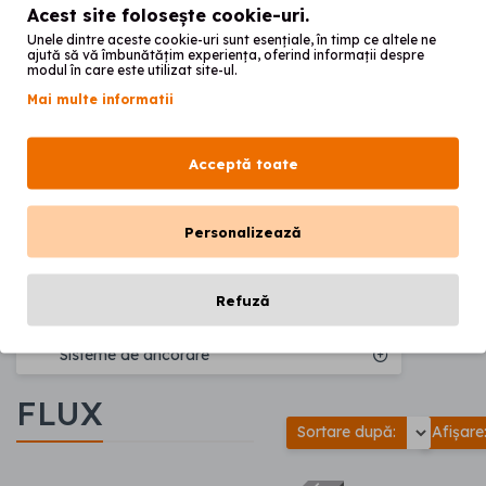
Lacuri si solutii
Acest site folosește cookie-uri.
Unele dintre aceste cookie-uri sunt esențiale, în timp ce altele ne
Masa de ambalat & accesorii
ajută să vă îmbunătățim experiența, oferind informații despre
modul în care este utilizat site-ul.
Masti, manusi, dezinfectanti
Mai multe informatii
Mobilier
Placi foto & Gingiva mask
Acceptă toate
Printare 3D
Personalizează
Proteze elastice
Sablare
Refuză
Siliconi & accesorii
Sisteme de ancorare
FLUX
Sortare după:
Afișare