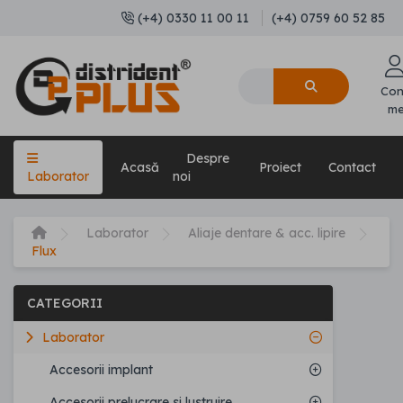
(+4) 0330 11 00 11
(+4) 0759 60 52 85
Con
m
Despre
Acasă
Proiect
Contact
Laborator
noi
Laborator
Aliaje dentare & acc. lipire
Flux
CATEGORII
Laborator
Accesorii implant
Accesorii prelucrare si lustruire