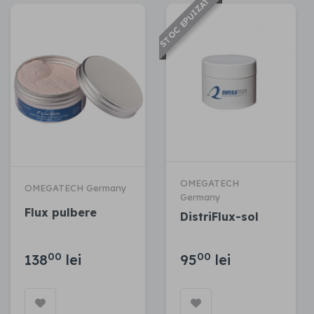
STOC EPUIZAT
OMEGATECH
OMEGATECH Germany
Germany
Flux pulbere
DistriFlux-sol
00
00
138
lei
95
lei