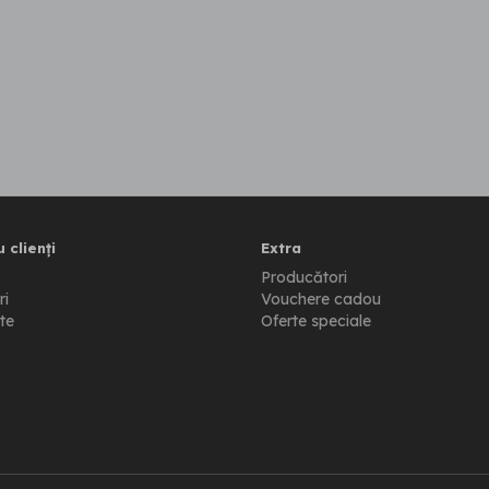
 clienți
Extra
Producători
ri
Vouchere cadou
te
Oferte speciale