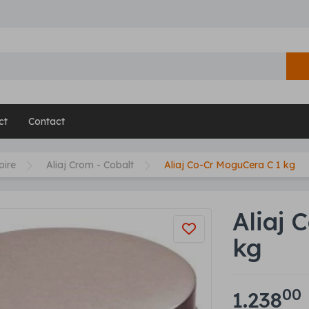
ct
Contact
pire
Aliaj Crom - Cobalt
Aliaj Co-Cr MoguCera C 1 kg
Aliaj 
kg
00
1.238