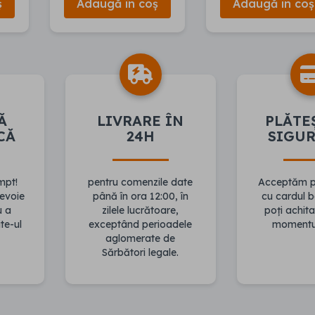
ș
Adaugă în coș
Adaugă în coș
Ă
LIVRARE ÎN
PLĂTE
CĂ
24H
SIGU
mpt!
pentru comenzile date
Acceptăm pl
evoie
până în ora 12:00, în
cu cardul 
u a
zilele lucrătoare,
poți achita
te-ul
exceptând perioadele
momentul 
aglomerate de
Sărbători legale.