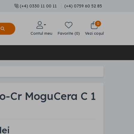
(+4) 0330 11 00 11
(+4) 0759 60 52 85
0
Contul meu
Favorite (0)
Vezi coșul
Co-Cr MoguCera C 1
lei