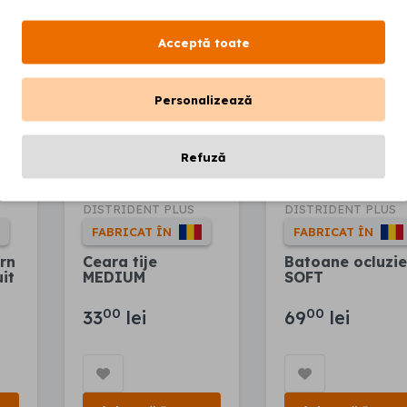
Acceptă toate
Personalizează
Refuză
DISTRIDENT PLUS
DISTRIDENT PLUS
FABRICAT ÎN
FABRICAT ÎN
ern
Ceara tije
Batoane ocluzie
uit
MEDIUM
SOFT
00
00
33
lei
69
lei