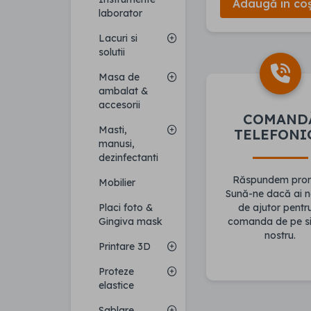
Adaugă în co
laborator
Lacuri si
solutii
Masa de
ambalat &
accesorii
COMAND
Masti,
TELEFONI
manusi,
dezinfectanti
Răspundem pro
Mobilier
Sună-ne dacă ai n
Placi foto &
de ajutor pentr
Gingiva mask
comanda de pe si
nostru.
Printare 3D
Proteze
elastice
Sablare