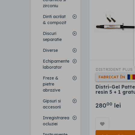
zirconiu
Dinti acrilat
& compozit
Discuri
separatie
Diverse
Echipamente
laborator
DISTRIDENT PLUS
FABRICAT ÎN
Freze &
pietre
Distri-Gel Patt
abrazive
resin 5 + 1 grat
Gipsuri si
00
280
lei
accesorii
Inregistrarea
ocluziei
Instrumente