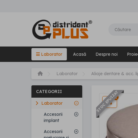
Laborator
Acasă
Despre noi
Proie
Laborator
Aliaje dentare & acc. li
CATEGORII
STOC EPUIZAT
1
Laborator
Accesorii
implant
Accesorii
prelucrare si