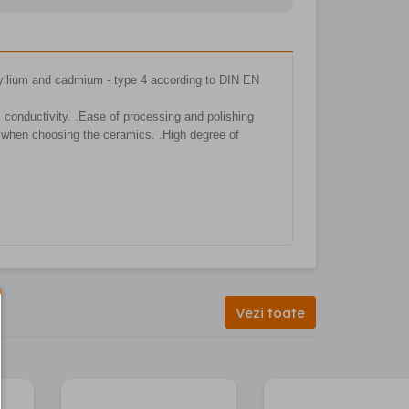
eryllium and cadmium - type 4 according to DIN EN
l conductivity. .Ease of processing and polishing
ty when choosing the ceramics. .High degree of
Vezi toate