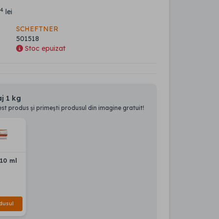
14
lei
SCHEFTNER
501518
Stoc epuizat
j 1 kg
t produs și primești produsul din imagine gratuit!
 10 ml
dusul