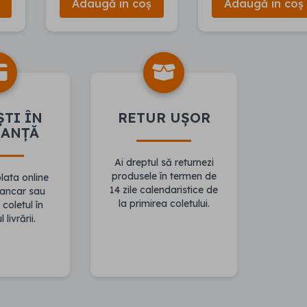
Adaugă în coș
Adaugă în coș
ȘTI ÎN
RETUR UȘOR
RANȚĂ
Ai dreptul să returnezi
produsele în termen de
ata online
14 zile calendaristice de
bancar sau
la primirea coletului.
 coletul în
livrării.