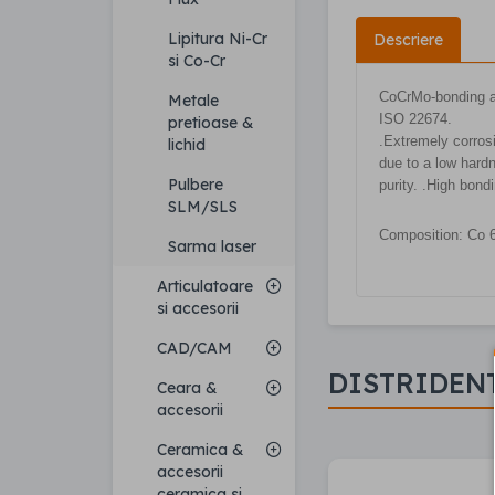
Lipitura Ni-Cr
Descriere
si Co-Cr
CoCrMo-bonding al
Metale
ISO 22674.
pretioase &
.Extremely corrosi
lichid
due to a low hardn
Pulbere
purity. .High bond
SLM/SLS
Composition: Co 
Sarma laser
Articulatoare
si accesorii
CAD/CAM
DISTRIDEN
Ceara &
accesorii
Ceramica &
accesorii
ceramica si