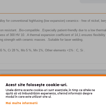
loy for conventional highfusing (low expansion) ceramics - free of nickel, b
on resistant. .Bio-compatible. .Especially patient-friendly due to a low therma
ess of 300 HV 10. .A thermal expansion coefficient of 14,1 ensures flexibili
ing strength with ceramic masses. .Suitable for laser welding.
65 %, Cr 28 %, Mo 5 %, Mn 1%, Other elements <1% : C, Si .
T RECOMANDĂ
Acest site folosește cookie-uri.
Unele dintre aceste cookie-uri sunt esențiale, în timp ce altele ne
ajută să vă îmbunătățim experiența, oferind informații despre
modul în care este utilizat site-ul.
Mai multe informatii