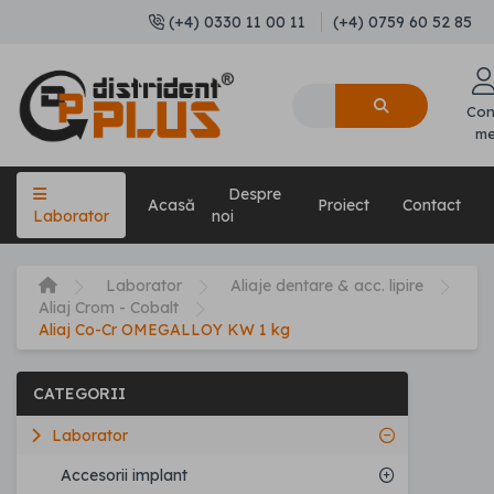
(+4) 0330 11 00 11
(+4) 0759 60 52 85
Con
m
Despre
Acasă
Proiect
Contact
Laborator
noi
Laborator
Aliaje dentare & acc. lipire
Aliaj Crom - Cobalt
Aliaj Co-Cr OMEGALLOY KW 1 kg
CATEGORII
Laborator
Accesorii implant