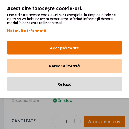
Acest site folosește cookie-uri.
Unele dintre aceste cookie-uri sunt esențiale, în timp ce altele ne
ajută să vă îmbunătățim experiența, oferind informații despre
modul în care este utilizat site-ul.
Mai multe informatii
Aliaj Co-Cr OMEGALLO
Acceptă toate
00
980
lei
Personalizează
92
Fără TVA: 809
lei
Refuză
Producător:
OMEGATECH Germany
Cod produs:
501523
Disponibilitate:
În stoc
CANTITATE
Adaugă în coș