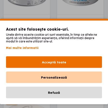
SCHEFTNER
OMEGATECH Germany
Acest site folosește cookie-uri.
Aliaj Co-Cr
Aliaj Ni-Cr
Unele dintre aceste cookie-uri sunt esențiale, în timp ce altele ne
Starbond Cos 1
CERABOND 200 -
ajută să vă îmbunătățim experiența, oferind informații despre
kg
1 kg
modul în care este utilizat site-ul.
Mai multe informatii
00
00
1.368
lei
595
lei
Acceptă toate
Vezi produsul
Vezi produsul
Personalizează
Refuză
1