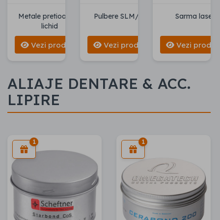
Metale pretioase &
Pulbere SLM/SLS
Sarma laser
lichid
Vezi produse
Vezi produse
Vezi produs
ALIAJE DENTARE & ACC.
LIPIRE
1
1