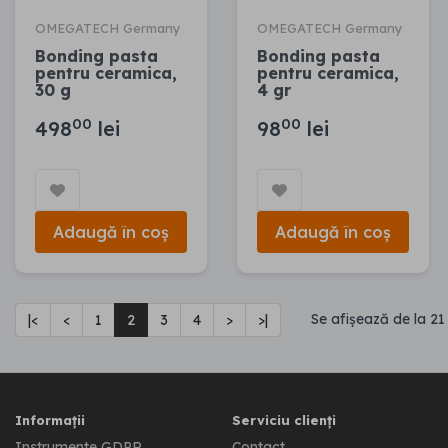
OMEGATECH Germany
OMEGATECH Germany
Bonding pasta
Bonding pasta
pentru ceramica,
pentru ceramica,
30 g
4 gr
00
00
498
lei
98
lei
Adaugă în coș
Adaugă în coș
Se afişează de la 21
|<
<
1
2
3
4
>
>|
Informații
Serviciu clienți
Instrumente GDPR
Contact