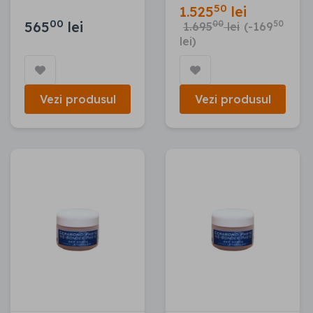
50
1.525
lei
00
565
lei
00
50
1.695
lei
(-169
lei)
Vezi produsul
Vezi produsul