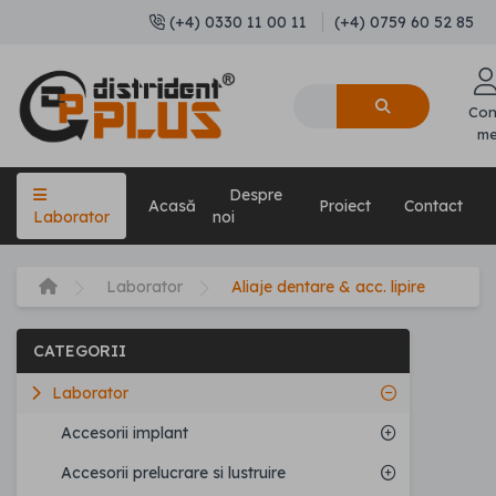
(+4) 0330 11 00 11
(+4) 0759 60 52 85
Con
m
Despre
Acasă
Proiect
Contact
Laborator
noi
Laborator
Aliaje dentare & acc. lipire
CATEGORII
Laborator
Accesorii implant
Accesorii prelucrare si lustruire