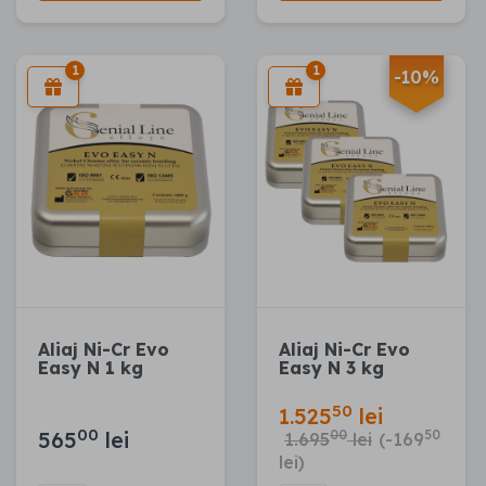
1
1
-10%
Aliaj Ni-Cr Evo
Aliaj Ni-Cr Evo
Easy N 1 kg
Easy N 3 kg
50
1.525
lei
00
565
lei
00
50
1.695
lei
(-169
lei)