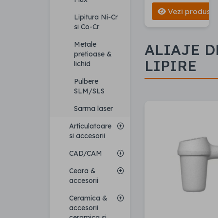
Vezi produse
Lipitura Ni-Cr
si Co-Cr
Metale
ALIAJE D
pretioase &
LIPIRE
lichid
Pulbere
SLM/SLS
Sarma laser
Articulatoare
si accesorii
CAD/CAM
Ceara &
accesorii
Ceramica &
accesorii
ceramica si