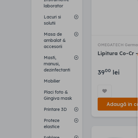
laborator
Lacuri si
solutii
Masa de
ambalat &
OMEGATECH Germa
accesorii
Lipitura Co-Cr -
Masti,
manusi,
dezinfectanti
00
39
lei
Mobilier
Placi foto &
Gingiva mask
Adaugă în c
Printare 3D
Proteze
elastice
Sablare