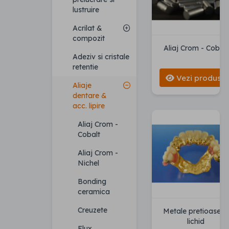
lustruire
Acrilat &
compozit
Aliaj Crom - Cobalt
Adeziv si cristale
retentie
Vezi produse
Aliaje
dentare &
acc. lipire
Aliaj Crom -
Cobalt
Aliaj Crom -
Nichel
Bonding
ceramica
Creuzete
Metale pretioase &
lichid
Flux