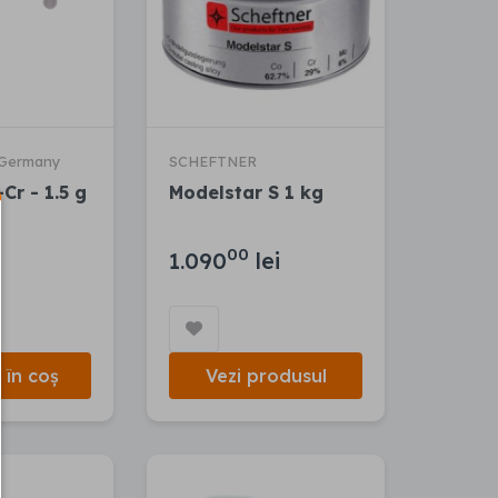
Germany
SCHEFTNER
-Cr - 1.5 g
Modelstar S 1 kg
00
1.090
lei
în coș
Vezi produsul