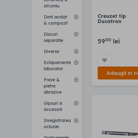
zirconiu
Creuzet tip
Dinti acrilat
Ducatron
& compozit
Discuri
00
59
lei
separatie
Diverse
Echipamente
laborator
Adaugă în c
Freze &
pietre
abrazive
Gipsuri si
accesorii
Inregistrarea
ocluziei
Instrumente