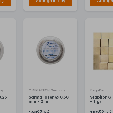
oș
Adaugă în coș
Adaugă 
ny
OMEGATECH Germany
DeguDent
0.25
Sarma laser Ø 0.50
Stabilor G
mm - 2 m
- 1 gr
00
00
169
lei
190
lei