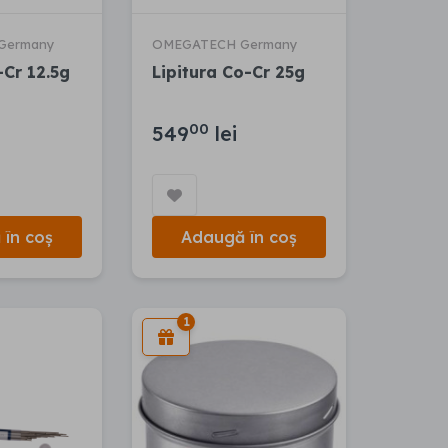
Germany
OMEGATECH Germany
-Cr 12.5g
Lipitura Co-Cr 25g
00
549
lei
în coș
Adaugă în coș
1