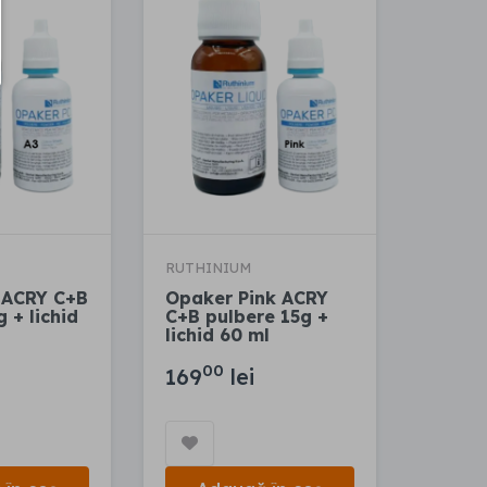
RUTHINIUM
 ACRY C+B
Opaker Pink ACRY
 + lichid
C+B pulbere 15g +
lichid 60 ml
00
169
lei