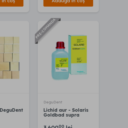
în coș
Adaugă în coș
PRE-COMANDA
DeguDent
 DeguDent
Lichid aur - Solaris
Goldbad supra
00
3.600
lei