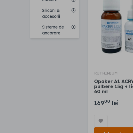
Siliconi &
accesorii
Sisteme de
ancorare
RUTHINIUM
Opaker A1 ACR
pulbere 15g + li
60 ml
00
169
lei