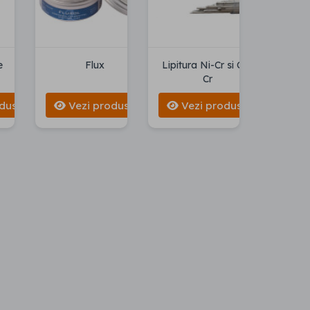
e
Flux
Lipitura Ni-Cr si Co-
Cr
duse
Vezi produse
Vezi produse