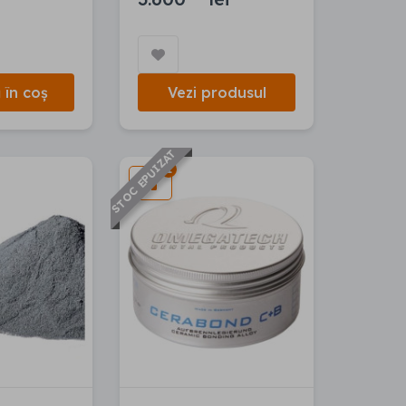
în coș
Vezi produsul
STOC EPUIZAT
1