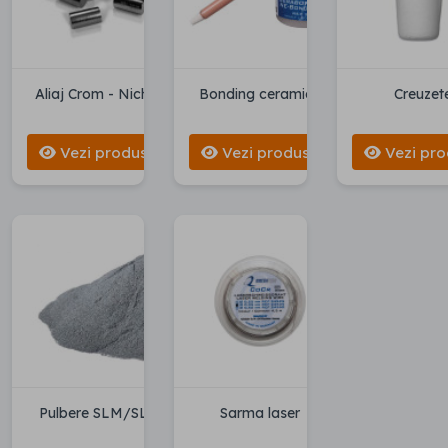
Aliaj Crom - Nichel
Bonding ceramica
Creuzet
Vezi produse
Vezi produse
Vezi pro
Pulbere SLM/SLS
Sarma laser