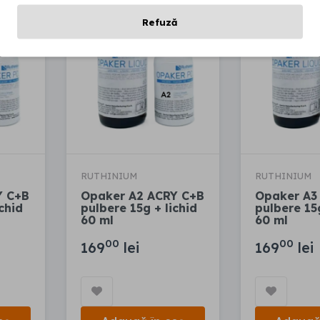
Refuză
RUTHINIUM
RUTHINIUM
Y C+B
Opaker A2 ACRY C+B
Opaker A3
chid
pulbere 15g + lichid
pulbere 15g
60 ml
60 ml
00
00
169
lei
169
lei