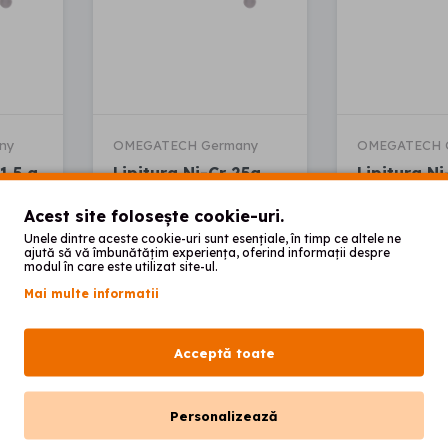
ny
OMEGATECH Germany
OMEGATECH 
1.5 g
Lipitura Ni-Cr 25g
Lipitura Ni
Acest site folosește cookie-uri.
00
00
549
lei
39
lei
Unele dintre aceste cookie-uri sunt esențiale, în timp ce altele ne
ajută să vă îmbunătățim experiența, oferind informații despre
modul în care este utilizat site-ul.
Mai multe informatii
oș
Adaugă în coș
Adaugă 
Acceptă toate
Personalizează