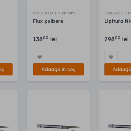
OMEGATECH Germany
OMEGATECH 
Flux pulbere
Lipitura Ni
00
00
138
lei
298
lei
oș
Adaugă în coș
Adaugă 