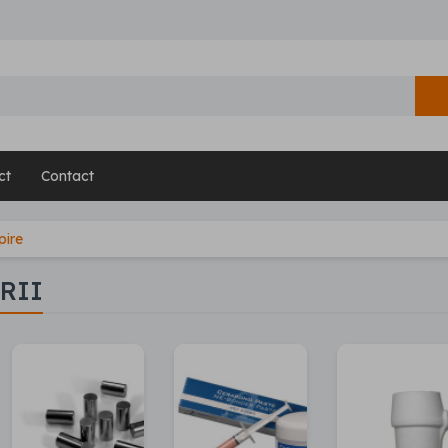
ct
Contact
pire
RII