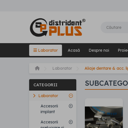
Laborator
Acasă
Despre noi
Proie
Laborator
Aliaje dentare & acc. li
SUBCATEGO
CATEGORII
Laborator
Accesorii
implant
Accesorii
prelucrare si