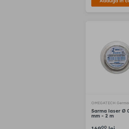
Adaugă în c
OMEGATECH Germa
Sarma laser Ø 
mm - 2 m
00
169
lei