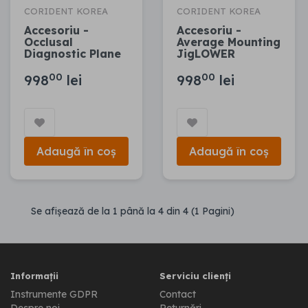
CORIDENT KOREA
CORIDENT KOREA
Accesoriu -
Accesoriu -
Occlusal
Average Mounting
Diagnostic Plane
JigLOWER
00
00
998
lei
998
lei
Adaugă în coș
Adaugă în coș
Se afişează de la 1 până la 4 din 4 (1 Pagini)
Informații
Serviciu clienți
Instrumente GDPR
Contact