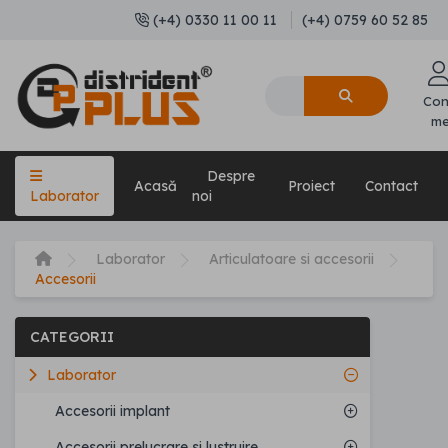
(+4) 0330 11 00 11
(+4) 0759 60 52 85
Con
m
Despre
Acasă
Proiect
Contact
Laborator
noi
Laborator
Articulatoare si accesorii
Accesorii
CATEGORII
Laborator
Accesorii implant
Accesorii prelucrare si lustruire