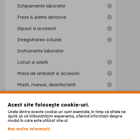
Echipamente laborator
Freze & pietre abrazive
Gipsuri si accesorii
Inregistrarea ocluziei
Instrumente laborator
Lacuri si solutii
Masa de ambalat & accesorii
Masti, manusi, dezinfectanti
Mobilier
Acest site folosește cookie-uri.
Placi foto & Gingiva mask
Unele dintre aceste cookie-uri sunt esențiale, în timp ce altele ne
ajută să vă îmbunătățim experiența, oferind informații despre
Printare 3D
modul în care este utilizat site-ul.
Mai multe informatii
Proteze elastice