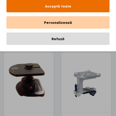
Sablare
Acceptă toate
Siliconi & accesorii
Sisteme de ancorare
Personalizează
ACCESORII
Refuză