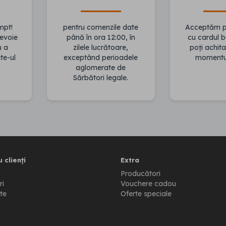
mpt!
pentru comenzile date
Acceptăm pl
evoie
până în ora 12:00, în
cu cardul 
u a
zilele lucrătoare,
poți achita
te-ul
exceptând perioadele
momentul 
aglomerate de
Sărbători legale.
 clienți
Extra
Producători
ri
Vouchere cadou
te
Oferte speciale