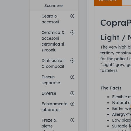
Scannere
Ceara &
Copra
accesorii
Ceramica &
Light / 
accesorii
ceramica si
The very high bi
zirconiu
tertiary constr
for the patient
Dinti acrilat
“Light” grey, g
& compozit
tasteless.
Discuri
separatie
The Facts
Diverse
Flexible m
Natural c
Echipamente
Better we
laborator
Allergy-f
Low plaq
Freze &
Suitable 
pietre