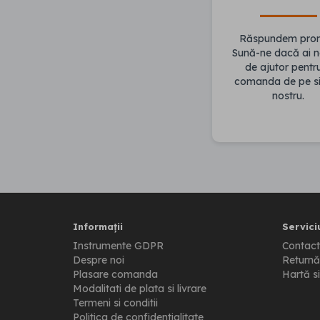
Răspundem pro
Sună-ne dacă ai n
de ajutor pentr
comanda de pe si
nostru.
Informații
Serviciu
Instrumente GDPR
Contact
Despre noi
Returnă
Plasare comanda
Hartă si
Modalitati de plata si livrare
Termeni si conditii
Politica de confidentialitate