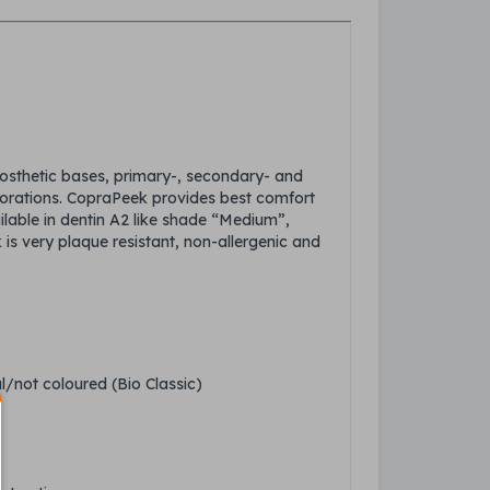
 prosthetic bases, primary-, secondary- and
storations. CopraPeek provides best comfort
ilable in dentin A2 like shade “Medium”,
s very plaque resistant, non-allergenic and
l/not coloured (Bio Classic)