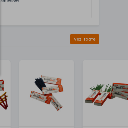
nstructions
Vezi toate