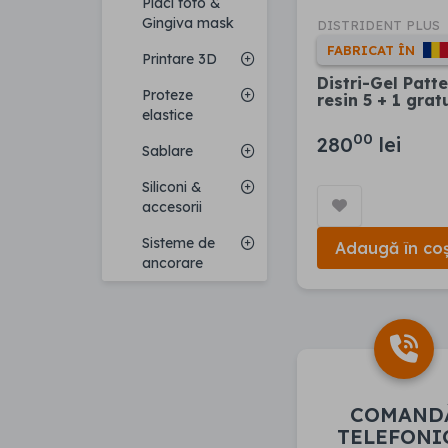
Placi foto &
Gingiva mask
DISTRIDENT PLUS
FABRICAT ÎN
Printare 3D
Distri-Gel Patt
Proteze
resin 5 + 1 grat
elastice
00
280
lei
Sablare
Siliconi &
accesorii
Sisteme de
Adaugă în co
ancorare
COMAND
TELEFONI