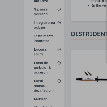
metal-fre
abrazive
In the ve
Gipsuri si
accesorii
Inregistrarea
ocluziei
DISTRIDEN
Instrumente
laborator
Lacuri si
solutii
Masa de
ambalat &
accesorii
Masti,
manusi,
dezinfectanti
Mobilier