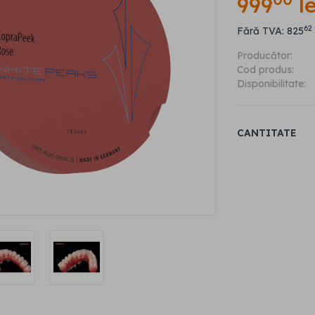
999
le
62
Fără TVA: 825
Producător:
Cod produs:
Disponibilitate:
CANTITATE