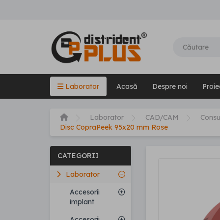
Laborator
Acasă
Despre noi
Proie
Laborator
CAD/CAM
Cons
Disc CopraPeek 95x20 mm Rose
CATEGORII
Laborator
Accesorii
implant
Accesorii