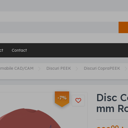
ct
Contact
umabile CAD/CAM
Discuri PEEK
Discuri CopraPEEK
Disc 
-7%
mm Ro
00