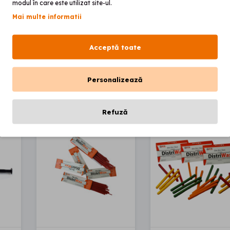
e superstructures as well as for primary, secondary and tertiary co
modul în care este utilizat site-ul.
rsion Bio Classic available as highly biocompatible material
Mai multe informatii
Acceptă toate
T RECOMANDĂ
Personalizează
Refuză