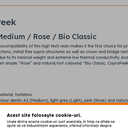
Peek
Medium / Rose / Bio Classic
ocompatibility of this high tech resin makes it the first choice for
uctions, metal free supra-structures as well as crown and bridge re
 due to its minimal weight and extreme low thermal conductivity. Ava
um shade “Rose” and natural/not coloured “Bio Classic. CopraPeek i
aterial, tasteless
olour dentin A2 (Medium), light grey (Light), pink (Rose) and natura
aring comfort due to its light weight
ree and therefore highly biocompatible
Acest site folosește cookie-uri.
ue adhesion, very smooth surface
Unele dintre aceste cookie-uri sunt esențiale, în timp ce altele ne
for the fabrication of crowns, bridges, denture bases,
ajută să vă îmbunătățim experiența, oferind informații despre