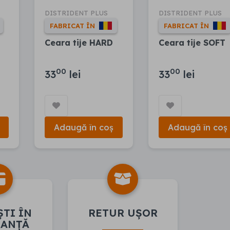
DISTRIDENT PLUS
DISTRIDENT PLUS
FABRICAT ÎN
FABRICAT ÎN
Ceara tije HARD
Ceara tije SOFT
00
00
33
lei
33
lei
Adaugă în coș
Adaugă în coș
ȘTI ÎN
RETUR UȘOR
RANȚĂ