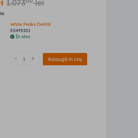
i
00
1.073
lei
lei
White Peaks Dental
E0495201
În stoc
Adaugă în coș