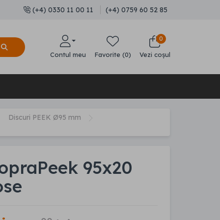
(+4) 0330 11 00 11
(+4) 0759 60 52 85
0
Contul meu
Favorite (0)
Vezi coșul
Discuri PEEK Ø95 mm
CopraPeek 95x20
se