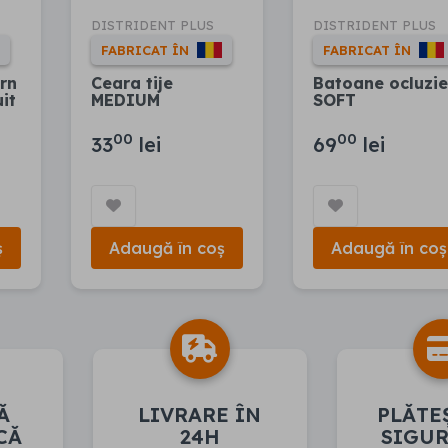
DISTRIDENT PLUS
DISTRIDENT PLUS
FABRICAT ÎN
FABRICAT ÎN
ern
Ceara tije
Batoane ocluzie
uit
MEDIUM
SOFT
00
00
33
lei
69
lei
ș
Adaugă în coș
Adaugă în coș
Ă
LIVRARE ÎN
PLĂTE
CĂ
24H
SIGU