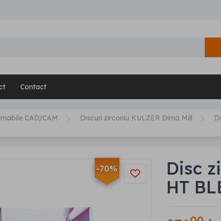
ct
Contact
umabile CAD/CAM
Discuri zirconiu KULZER Dima Mill
D
Disc 
-70%
HT BL
00