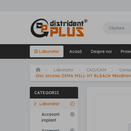
Laborator
Acasă
Despre noi
Proie
Laborator
CAD/CAM
Cons
Disc zirconiu DIMA MILL HT BLEACH 98x18mm
CATEGORII
Laborator
Accesorii
implant
Accesorii