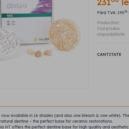
231
le
91
Fără TVA: 190
Producător:
Cod produs:
Disponibilitate:
CANTITATE
s now available in 16 shades (and also one bleach & one white). Th
natural dentine – the perfect base for ceramic restorations.
nia HT offers the perfect dentine base for high quality and aestheti