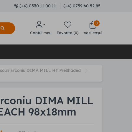
(+4) 0330 11 00 11
(+4) 0759 60 52 85
0
Contul meu
Favorite (0)
Vezi coșul
iscuri zirconiu DIMA MILL HT PreShaded
zirconiu DIMA MILL
EACH 98x18mm