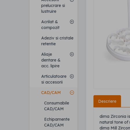
prelucrare si
lustruire
Acrilat &
compozit
Adeziv si cristale
retentie
Aliaje
dentare &
acc. lipire
Articulatoare
si accesorii
CAD/CAM
Descriere
Consumabile
CAD/CAM
dima Zirconia i
Echipamente
natural tone of 
CAD/CAM
dima Mill Zirco