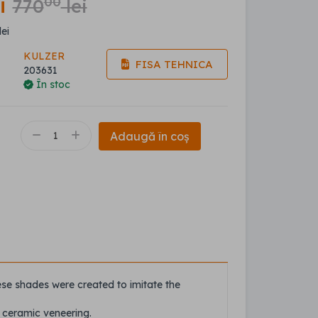
i
00
770
lei
lei
KULZER
FISA TEHNICA
203631
În stoc
Adaugă în coș
ese shades were created to imitate the
c ceramic veneering.