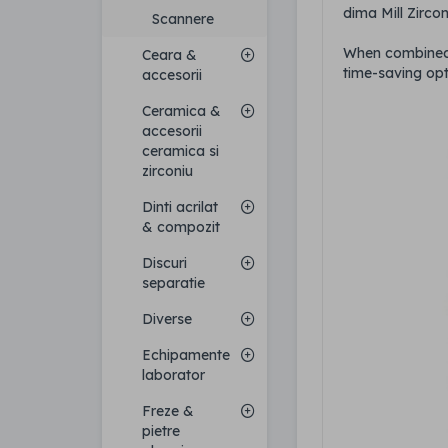
dima Mill Zirco
Scannere
When combined w
Ceara &
time-saving opti
accesorii
Ceramica &
accesorii
ceramica si
zirconiu
Dinti acrilat
& compozit
Discuri
separatie
Diverse
Echipamente
laborator
Freze &
pietre