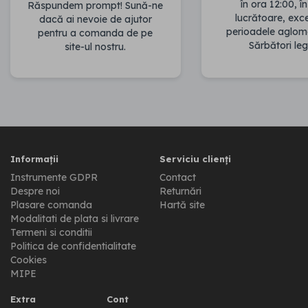
în ora 12:00, în
Răspundem prompt! Sună-ne
lucrătoare, ex
dacă ai nevoie de ajutor
perioadele aglom
pentru a comanda de pe
Sărbători leg
site-ul nostru.
Informații
Serviciu clienți
Instrumente GDPR
Contact
Despre noi
Returnări
Plasare comanda
Hartă site
Modalitati de plata si livrare
Termeni si conditii
Politica de confidentialitate
Cookies
MIPE
Extra
Cont