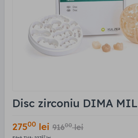
Disc zirconiu DIMA MI
00
275
lei
00
916
lei
27