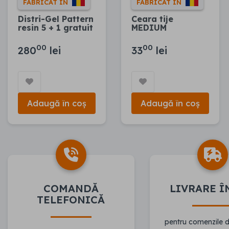
FABRICAT ÎN
FABRICAT ÎN
Distri-Gel Pattern
Ceara tije
resin 5 + 1 gratuit
MEDIUM
00
00
280
lei
33
lei
Adaugă în coș
Adaugă în coș
COMANDĂ
LIVRARE Î
TELEFONICĂ
pentru comenzile 