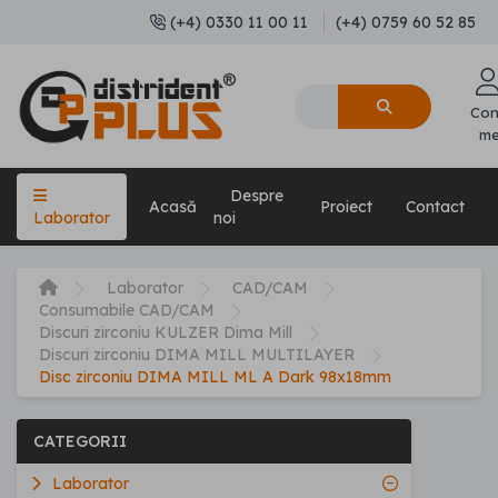
(+4) 0330 11 00 11
(+4) 0759 60 52 85
Con
m
Despre
Acasă
Proiect
Contact
Laborator
noi
Laborator
CAD/CAM
Consumabile CAD/CAM
Discuri zirconiu KULZER Dima Mill
Discuri zirconiu DIMA MILL MULTILAYER
Disc zirconiu DIMA MILL ML A Dark 98x18mm
CATEGORII
Laborator