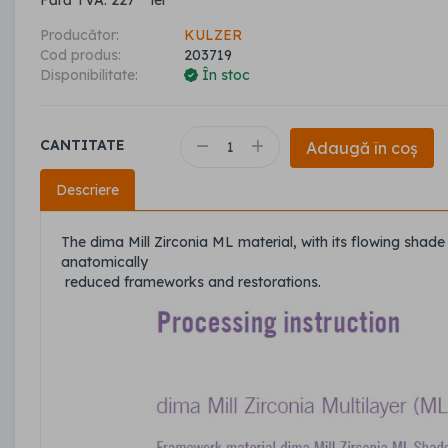
Fără TVA: 227
lei
Producător:
KULZER
Cod produs:
203719
Disponibilitate:
În stoc
CANTITATE
Adaugă în coș
Descriere
The dima Mill Zirconia ML material, with its flowing shade t
anatomically
reduced frameworks and restorations.