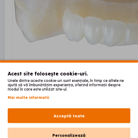
Acest site folosește cookie-uri.
Unele dintre aceste cookie-uri sunt esențiale, în timp ce altele ne
ajută să vă îmbunătățim experiența, oferind informații despre
modul în care este utilizat site-ul.
Disc PMMA Eray Multil
Mai multe informatii
Acceptă toate
00
149
lei
00
158
lei
14
Fără TVA: 123
lei
Personalizează