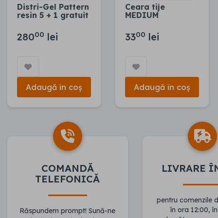
Distri-Gel Pattern
Ceara tije
resin 5 + 1 gratuit
MEDIUM
00
00
280
lei
33
lei
Adaugă în coș
Adaugă în coș
COMANDĂ
LIVRARE Î
TELEFONICĂ
pentru comenzile 
în ora 12:00, în
Răspundem prompt! Sună-ne