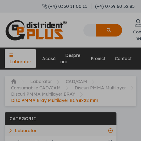
(+4) 0330 11 00 11
(+4) 0759 60 52 85
Con
m
Despre
Acasă
Proiect
Contact
Laborator
noi
Laborator
CAD/CAM
Consumabile CAD/CAM
Discuri PMMA Multilayer
Discuri PMMA Multilayer ERAY
Disc PMMA Eray Multilayer B1 98x22 mm
CATEGORII
Laborator