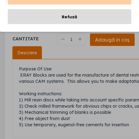
Producător:
ERAYLAR
Cod produs:
203996
Refuză
Disponibilitate:
În stoc
CANTITATE
Adaugă în coș
Descriere
Purpose Of Use:
ERAY Blocks are used for the manufacture of dental resto
various CAM systems. This allows you to make adaptation
Working instructions:
1) Mill resin discs while taking into account specific param
2) Check milled framework for obvious chips or cracks, u
3) Mechanical trimming of blanks is possible
4) Free object from dust
5) Use temporary, eugenol-free cements for insertion