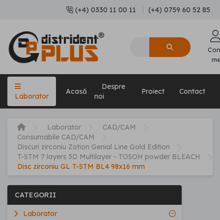
(+4) 0330 11 00 11
(+4) 0759 60 52 85
Con
m
Despre
Acasă
Proiect
Contact
Laborator
noi
Laborator
CAD/CAM
Consumabile CAD/CAM
Discuri zirconiu Zotion Genial Line Gold Edition
T-STM 7 layers 3D Multilayer - TOSOH powder BLEACH
Disc zirconiu GL T-STM BL4 98x16 mm
CATEGORII
Laborator