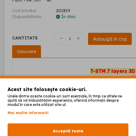
Fără TVA: 507
lei
Cod produs:
201819
Disponibilitate:
În stoc
CANTITATE
Adaugă în coș
Descriere
T-STM 7 layers 3
T
Acest site folosește cookie-uri.
Unele dintre aceste cookie-uri sunt esențiale, în timp ce altele ne
ajută să vă îmbunătățim experiența, oferind informații despre
modul în care este utilizat site-ul.
Mai multe informatii
Acceptă toate