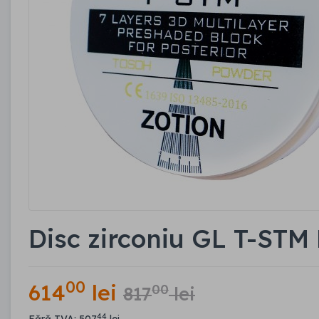
Disc zirconiu GL T-ST
00
614
lei
00
817
lei
44