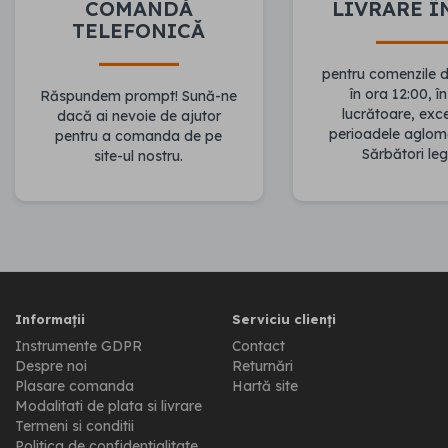
COMANDĂ
LIVRARE Î
TELEFONICĂ
pentru comenzile 
în ora 12:00, în
Răspundem prompt! Sună-ne
lucrătoare, ex
dacă ai nevoie de ajutor
perioadele aglom
pentru a comanda de pe
Sărbători leg
site-ul nostru.
Informații
Serviciu clienți
Instrumente GDPR
Contact
Despre noi
Returnări
Plasare comanda
Hartă site
Modalitati de plata si livrare
Termeni si conditii
Politica de confidentialitate