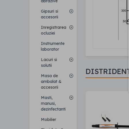
abrazive
Gipsuri si
accesorii
Inregistrarea
ocluziei
Instrumente
laborator
Lacuri si
solutii
DISTRIDEN
Masa de
ambalat &
accesorii
Masti,
manusi,
dezinfectanti
Mobilier