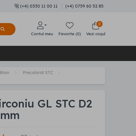
(+4) 0330 11 00 11
(+4) 0759 60 52 85
0
Contul meu
Favorite (0)
Vezi coșul
ition
Precolorat STC
irconiu GL STC D2
 mm