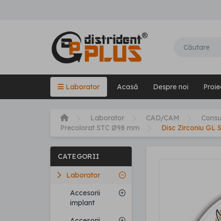
Laborator
Acasă
Despre noi
Proie
Laborator
CAD/CAM
Cons
Precolorat STC Ø98 mm
Disc Zirconiu GL
CATEGORII
Laborator
Accesorii
implant
Accesorii