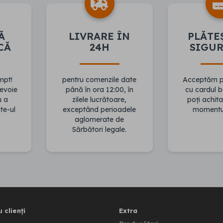
Ă
LIVRARE ÎN
PLĂTE
CĂ
24H
SIGU
mpt!
pentru comenzile date
Acceptăm pl
evoie
până în ora 12:00, în
cu cardul 
u a
zilele lucrătoare,
poți achita
te-ul
exceptând perioadele
momentul 
aglomerate de
Sărbători legale.
 clienți
Extra