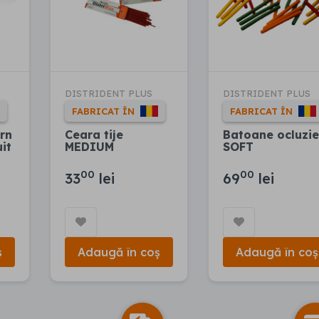
DISTRIDENT PLUS
DISTRIDENT PLUS
FABRICAT ÎN
FABRICAT ÎN
ern
Ceara tije
Batoane ocluzie
uit
MEDIUM
SOFT
00
00
33
lei
69
lei
ș
Adaugă în coș
Adaugă în coș