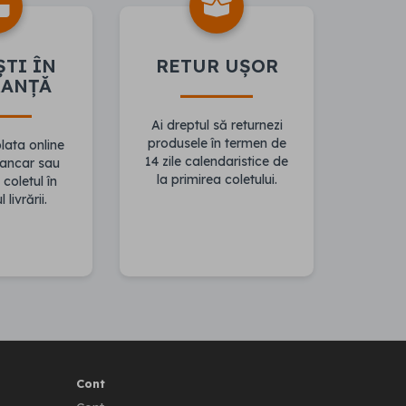
ȘTI ÎN
RETUR UȘOR
RANȚĂ
Ai dreptul să returnezi
produsele în termen de
ata online
14 zile calendaristice de
bancar sau
la primirea coletului.
 coletul în
livrării.
Cont