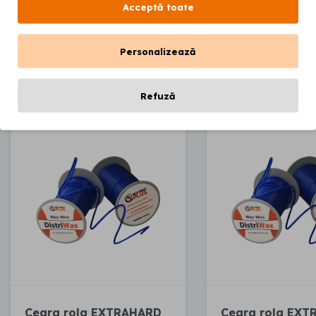
Acceptă toate
00
00
73
lei
73
lei
Personalizează
Adaugă în coș
Adaugă
Refuză
Ceara rola EXTRAHARD
Ceara rola EX