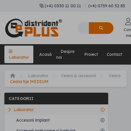
(+4) 0330 11 00 11
(+4) 0759 60 52 85
Con
m
Despre
Acasă
Proiect
Contact
Laborator
noi
Laborator
Ceara & accesorii
Ceara
Ceara tije MEDIUM
CATEGORII
Laborator
Accesorii implant
Accesorii prelucrare si lustruire