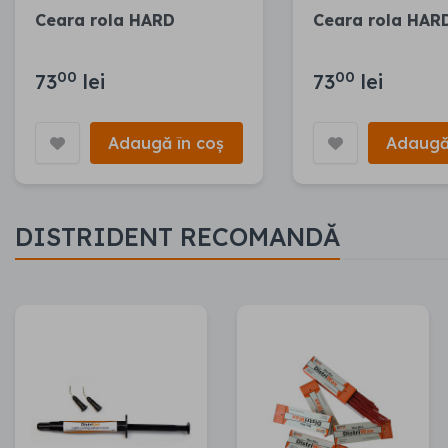
Ceara rola HARD
Ceara rola HAR
00
00
73
lei
73
lei
Adaugă în coș
Adaugă
DISTRIDENT RECOMANDĂ