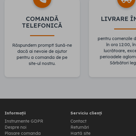
COMANDĂ
LIVRARE Î
TELEFONICĂ
pentru comenzile 
în ora 12:00, în
Răspundem prompt! Sună-ne
lucrătoare, ex
dacă ai nevoie de ajutor
perioadele aglom
pentru a comanda de pe
Sărbători leg
site-ul nostru.
Informații
Serviciu clienți
Instrumente GDPR
Contact
Despre noi
Returnări
Plasare comanda
Hartă site