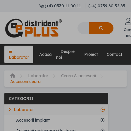
(+4) 0330 11 00 11
(+4) 0759 60 52 85
Con
m
Despre
Acasă
Proiect
Contact
Laborator
noi
Laborator
Ceara & accesorii
Accesorii ceara
CATEGORII
Laborator
Accesorii implant
Accesorii prelucrare si lustruire