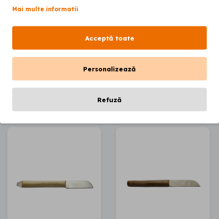
Mai multe informatii
Cutit ceara
Cutit ceara
premium 12.5 cm
premium 17 cm
Acceptă toate
00
00
27
lei
27
lei
Personalizează
Adaugă în coș
Adaugă în coș
Refuză