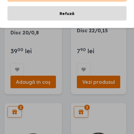
Refuză
Disc 22/0,15
Disc 20/0,8
00
90
39
lei
7
lei
Adaugă în coș
Vezi produsul
2
2