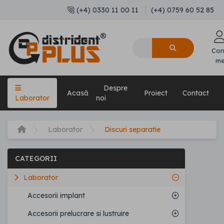
(+4) 0330 11 00 11
(+4) 0759 60 52 85
Con
m
Despre
Acasă
Proiect
Contact
Laborator
noi
Laborator
Discuri separatie
CATEGORII
Laborator
Accesorii implant
Accesorii prelucrare si lustruire