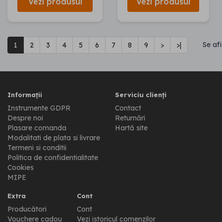
Vezi produsul
Vezi produsul
Se af
1
2
3
4
5
6
7
8
9
>
>|
Informații
Serviciu clienți
Instrumente GDPR
Contact
Despre noi
Returnări
Plasare comanda
Hartă site
Modalitati de plata si livrare
Termeni si conditii
Politica de confidentialitate
Cookies
MIPE
Extra
Cont
Producători
Cont
Vouchere cadou
Vezi istoricul comenzilor