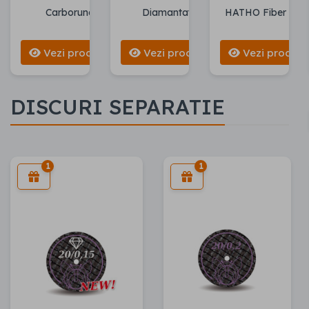
Carborund
Diamantate
HATHO Fiber Disc
Vezi produse
Vezi produse
Vezi produs
DISCURI SEPARATIE
1
1