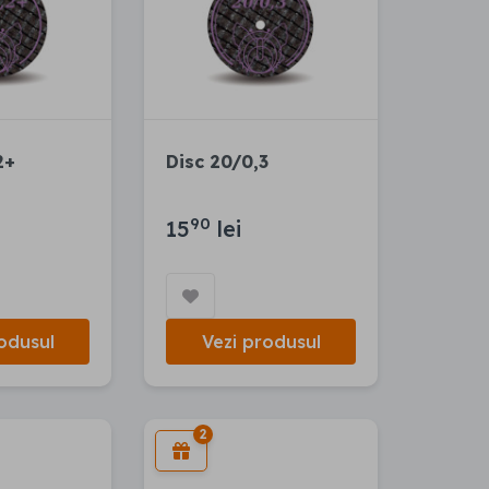
2+
Disc 20/0,3
90
15
lei
odusul
Vezi produsul
2