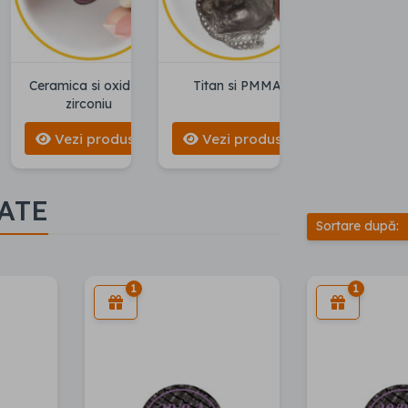
Ceramica si oxid de
Titan si PMMA
zirconiu
Vezi produse
Vezi produse
ATE
Sortare după:
1
1