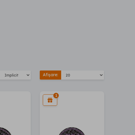
Afișare:
1