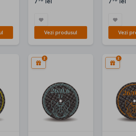
7
lei
7
lei
ul
Vezi produsul
Vezi pr
2
2