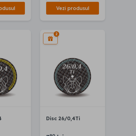
odusul
Vezi produsul
2
4
Disc 26/0,4Ti
90