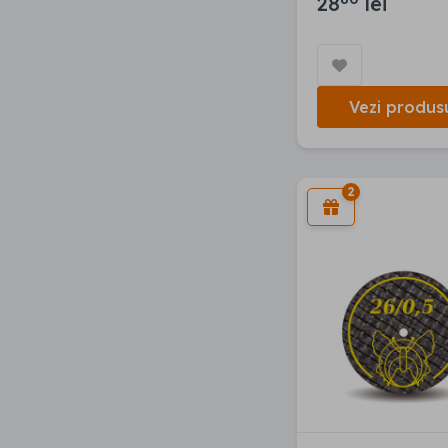
28
lei
Vezi produs
2