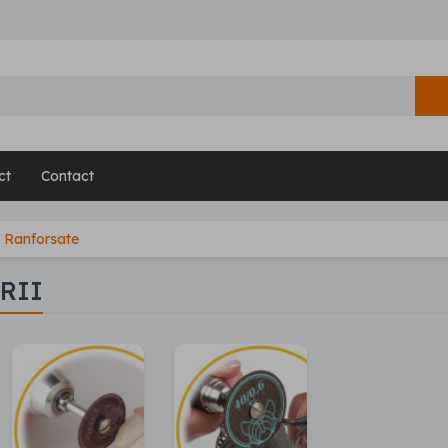
ct
Contact
Ranforsate
RII