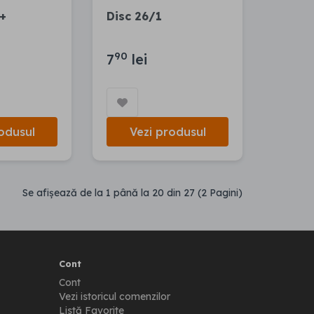
+
Disc 26/1
90
7
lei
odusul
Vezi produsul
Se afişează de la 1 până la 20 din 27 (2 Pagini)
Cont
Cont
Vezi istoricul comenzilor
Listă Favorite