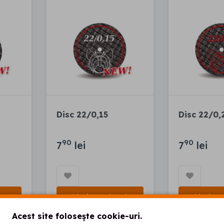
Disc 22/0,15
Disc 22/0,
90
90
7
lei
7
lei
oș
Vezi produsul
Vezi pr
Acest site folosește cookie-uri.