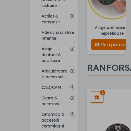
lustruire
Acrilat &
compozit
Aliaje pretioase si
Adeziv si cristale
nepretioase
retentie
Vezi produse
Aliaje
dentare &
acc. lipire
RANFORS
Articulatoare
si accesorii
CAD/CAM
1
Ceara &
accesorii
Ceramica &
accesorii
ceramica si