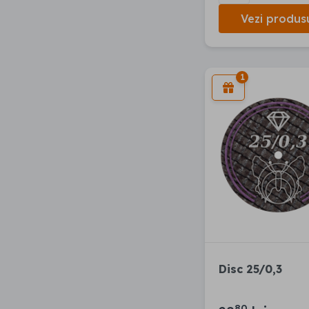
Vezi produs
1
Disc 25/0,3
80