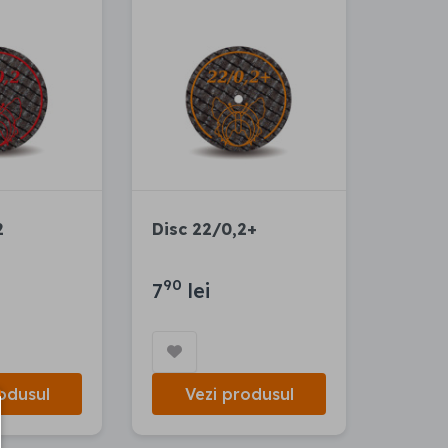
2
Disc 22/0,2+
90
7
lei
odusul
Vezi produsul