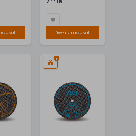
7
lei
odusul
Vezi produsul
2