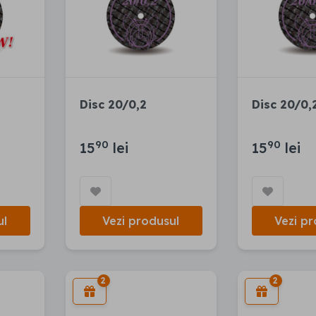
Disc 20/0,2
Disc 20/0,
90
90
15
lei
15
lei
ul
Vezi produsul
Vezi pr
2
2