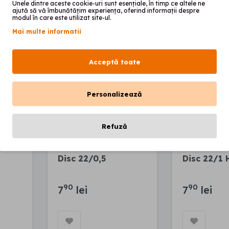
Unele dintre aceste cookie-uri sunt esențiale, în timp ce altele ne
ajută să vă îmbunătățim experiența, oferind informații despre
2
2
modul în care este utilizat site-ul.
Mai multe informatii
Acceptă toate
Personalizează
Refuză
Disc 22/0,5
Disc 22/1 
90
90
7
lei
7
lei