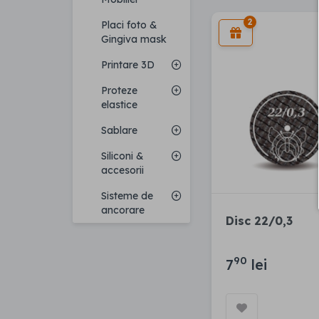
2
Placi foto &
Gingiva mask
Printare 3D
Proteze
elastice
Sablare
Siliconi &
accesorii
Sisteme de
ancorare
Disc 22/0,3
90
7
lei