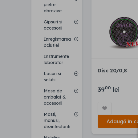
pietre
abrazive
Gipsuri si
accesorii
Inregistrarea
ocluziei
Instrumente
laborator
Disc 20/0,8
Lacuri si
solutii
00
39
lei
Masa de
ambalat &
accesorii
Masti,
manusi,
Adaugă în c
dezinfectanti
Mobilier