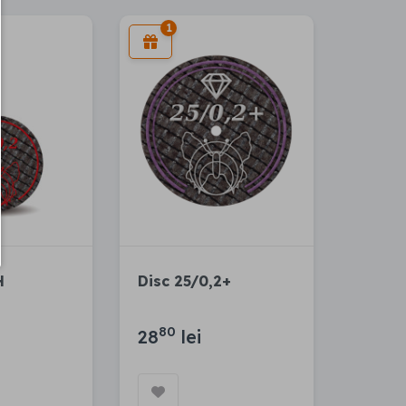
1
H
Disc 25/0,2+
80
28
lei