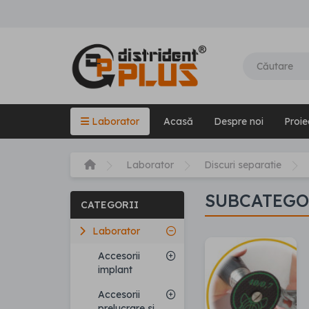
Laborator
Acasă
Despre noi
Proie
Laborator
Discuri separatie
SUBCATEGO
CATEGORII
Laborator
Accesorii
implant
Accesorii
prelucrare si