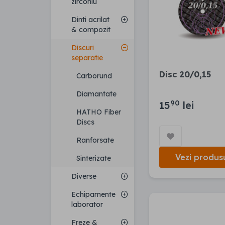
zirconiu
Dinti acrilat
& compozit
Discuri
separatie
Disc 20/0,15
Carborund
Diamantate
90
15
lei
HATHO Fiber
Discs
Ranforsate
Vezi produs
Sinterizate
Diverse
Echipamente
laborator
Freze &