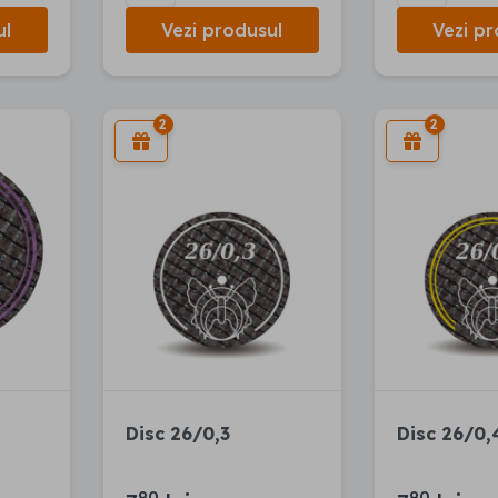
ul
Vezi produsul
Vezi pr
2
2
Disc 26/0,3
Disc 26/0,
90
90