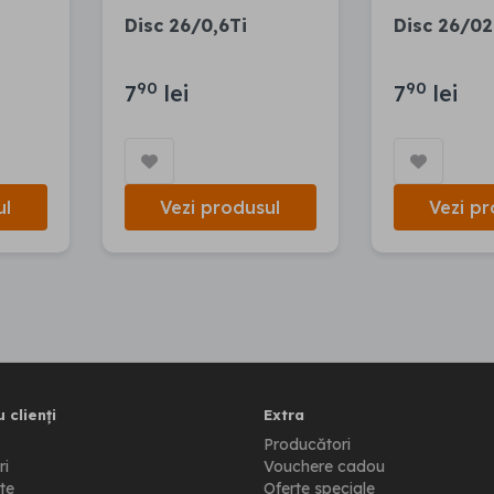
Disc 26/0,6Ti
Disc 26/02
90
90
7
lei
7
lei
ul
Vezi produsul
Vezi pr
 clienți
Extra
Producători
ri
Vouchere cadou
te
Oferte speciale