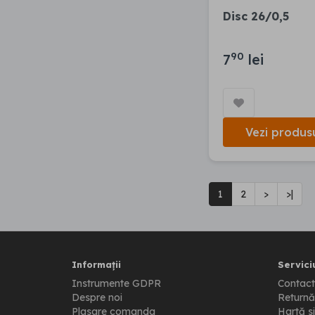
Disc 26/0,5
90
7
lei
Vezi produs
1
2
>
>|
Informații
Serviciu
Instrumente GDPR
Contact
Despre noi
Returnă
Plasare comanda
Hartă si