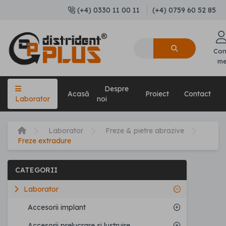
(+4) 0330 11 00 11
(+4) 0759 60 52 85
Con
m
Despre
Acasă
Proiect
Contact
Laborator
noi
Laborator
Freze & pietre abrazive
Freze extradure
CATEGORII
Laborator
Accesorii implant
Accesorii prelucrare si lustruire