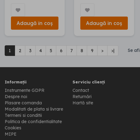
Adaugă în coș
Adaugă în coș
Se af
1
2
3
4
5
6
7
8
9
>
>|
Informații
Serviciu clienți
Instrumente GDPR
Contact
Despre noi
Returnări
Plasare comanda
Hartă site
Modalitati de plata si livrare
Termeni si conditii
Politica de confidentialitate
Cookies
MIPE