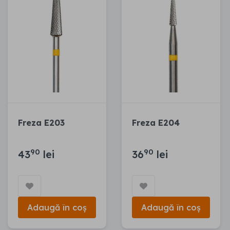
Freza E203
Freza E204
90
90
43
lei
36
lei
Adaugă în coș
Adaugă în coș