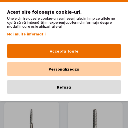
Acest site folosește cookie-uri.
Unele dintre aceste cookie-uri sunt esențiale, în timp ce altele ne
ajută să vă îmbunătățim experiența, oferind informații despre
modul în care este utilizat site-ul.
Mai multe informatii
Freza E101
Freza E102
90
90
Acceptă toate
43
lei
36
lei
Personalizează
Adaugă în coș
Adaugă în coș
Refuză