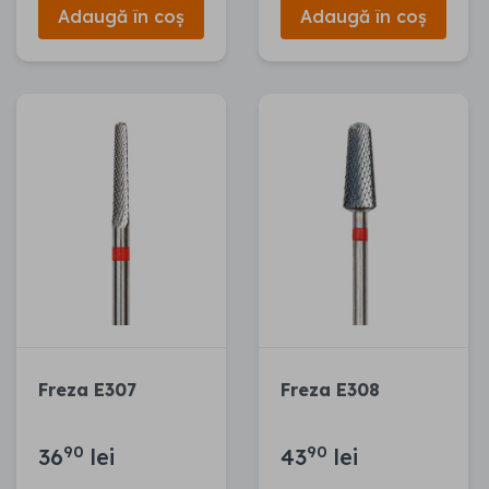
Adaugă în coș
Adaugă în coș
Freza E307
Freza E308
90
90
36
lei
43
lei