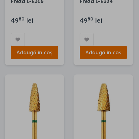
Freza L-E316
Freza L-E324
80
80
49
lei
49
lei
Adaugă în coș
Adaugă în coș