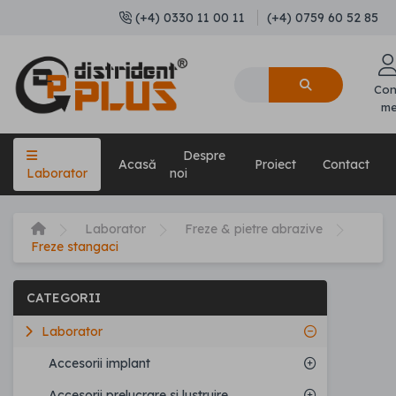
(+4) 0330 11 00 11
(+4) 0759 60 52 85
Con
m
Despre
Acasă
Proiect
Contact
Laborator
noi
Laborator
Freze & pietre abrazive
Freze stangaci
CATEGORII
Laborator
Accesorii implant
Accesorii prelucrare si lustruire