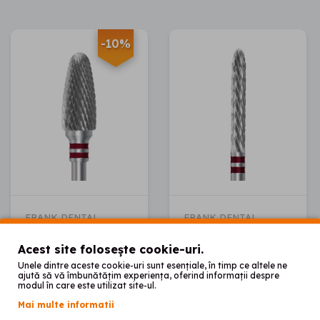
-10%
FRANK DENTAL
FRANK DENTAL
Freza
Freza
Acest site folosește cookie-uri.
C.251LK.104.060
C.295LKF.104.023
Unele dintre aceste cookie-uri sunt esențiale, în timp ce altele ne
ajută să vă îmbunătățim experiența, oferind informații despre
00
00
86
lei
00
79
lei
96
lei
modul în care este utilizat site-ul.
00
(-10
lei)
Mai multe informatii