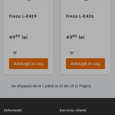
Freza L-E419
Freza L-E426
80
80
49
lei
49
lei
Adaugă în coș
Adaugă în coș
Se afişează de la 1 până la 15 din 15 (1 Pagini)
Informații
Serviciu clienți