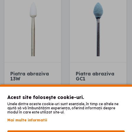
Piatra abraziva
Piatra abraziva
13W
GC1
40
40
2
lei
2
lei
Acest site folosește cookie-uri.
Unele dintre aceste cookie-uri sunt esențiale, în timp ce altele ne
ajută să vă îmbunătățim experiența, oferind informații despre
modul în care este utilizat site-ul.
Mai multe informatii
Adaugă în coș
Adaugă în coș