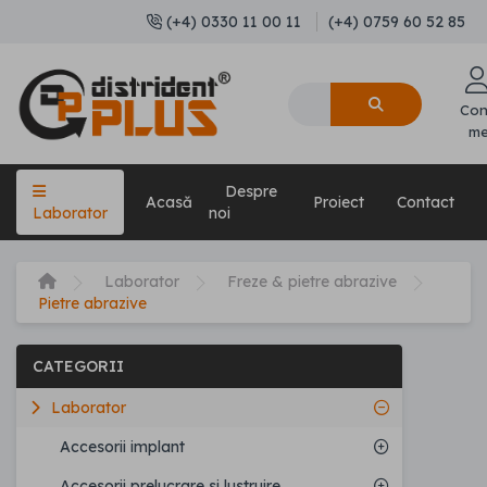
(+4) 0330 11 00 11
(+4) 0759 60 52 85
Con
m
Despre
Acasă
Proiect
Contact
Laborator
noi
Laborator
Freze & pietre abrazive
Pietre abrazive
CATEGORII
Laborator
Accesorii implant
Accesorii prelucrare si lustruire