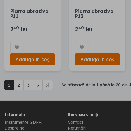
Piatra abraziva
Piatra abraziva
P11
P13
40
40
2
lei
2
lei
Adaugă în coș
Adaugă în coș
Se afişează de la 1 până la 20 din 4
1
2
3
>
>|
Informații
Serviciu clienți
Instrumente GDPR
Contact
Despre noi
Returnări