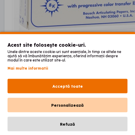
Acest site folosește cookie-uri.
Unele dintre aceste cookie-uri sunt esențiale, în timp ce altele ne
ajută să vă îmbunătățim experiența, oferind informații despre
modul în care este utilizat site-ul.
Mai multe informatii
BK05-1 Hartie de articu
Acceptă toate
Personalizează
00
32
lei
45
Fără TVA: 26
lei
Refuză
Cod produs:
BK05-100