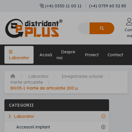
(+4) 0330 11 00 11
(+4) 0759 60 52 85
Con
m
Despre
Acasă
Proiect
Contact
Laborator
noi
Laborator
Inregistrarea ocluziei
Hartie articulatie
BK05-1 Hartie de articulatie 200 µ
CATEGORII
Laborator
Accesorii implant