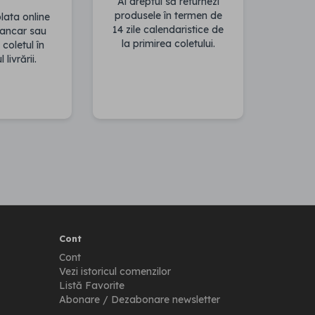
Ai dreptul să returnezi
produsele în termen de
ata online
14 zile calendaristice de
bancar sau
la primirea coletului.
 coletul în
livrării.
Cont
Cont
Vezi istoricul comenzilor
Listă Favorite
Abonare / Dezabonare newsletter