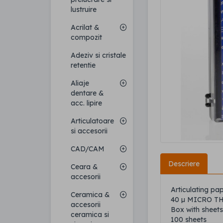
lustruire
Acrilat &
compozit
Adeziv si cristale
retentie
Aliaje
dentare &
acc. lipire
Articulatoare
si accesorii
CAD/CAM
Descriere
Ceara &
accesorii
Articulating pap
Ceramica &
40 µ MICRO T
accesorii
Box with sheets
ceramica si
100 sheets