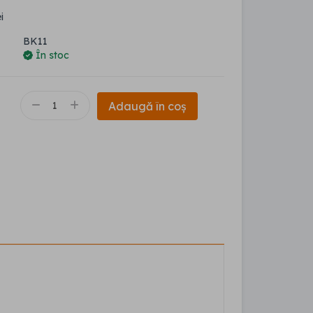
i
BK11
În stoc
Adaugă în coș