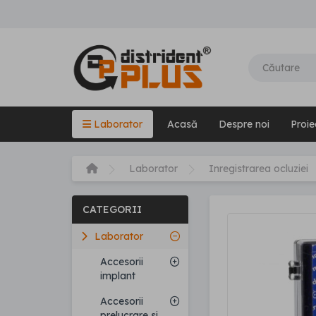
Laborator
Acasă
Despre noi
Proie
Laborator
Inregistrarea ocluziei
CATEGORII
Laborator
Accesorii
implant
Accesorii
prelucrare si