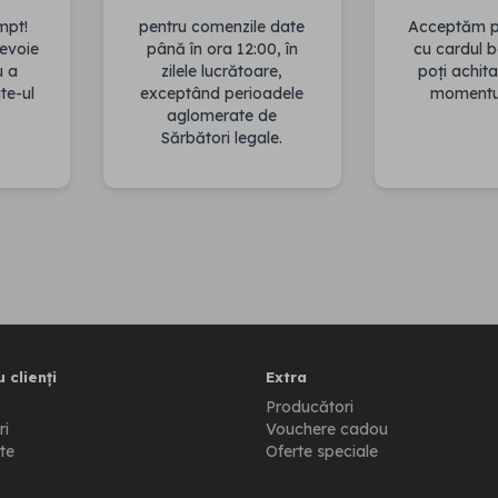
mpt!
pentru comenzile date
Acceptăm pl
evoie
până în ora 12:00, în
cu cardul 
u a
zilele lucrătoare,
poți achita
te-ul
exceptând perioadele
momentul 
aglomerate de
Sărbători legale.
 clienți
Extra
Producători
ri
Vouchere cadou
te
Oferte speciale