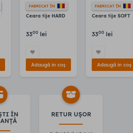
FABRICAT ÎN
FABRICAT ÎN
Ceara tije HARD
Ceara tije SOFT
00
00
33
lei
33
lei
Adaugă în coș
Adaugă în coș
ȘTI ÎN
RETUR UȘOR
RANȚĂ