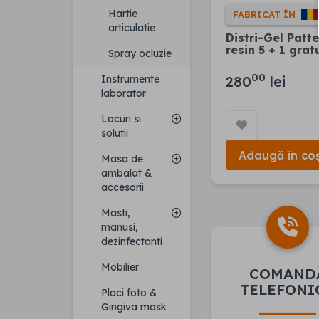
Hartie
FABRICAT ÎN
articulatie
Distri-Gel Patt
resin 5 + 1 grat
Spray ocluzie
00
280
lei
Instrumente
laborator
Lacuri si
solutii
Adaugă în co
Masa de
ambalat &
accesorii
Masti,
manusi,
dezinfectanti
Mobilier
COMAND
TELEFONI
Placi foto &
Gingiva mask