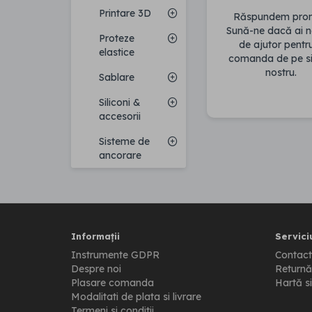
Printare 3D
Răspundem pro
Sună-ne dacă ai n
Proteze
de ajutor pentr
elastice
comanda de pe si
nostru.
Sablare
Siliconi &
accesorii
Sisteme de
ancorare
Informații
Serviciu
Instrumente GDPR
Contact
Despre noi
Returnă
Plasare comanda
Hartă si
Modalitati de plata si livrare
Termeni si conditii