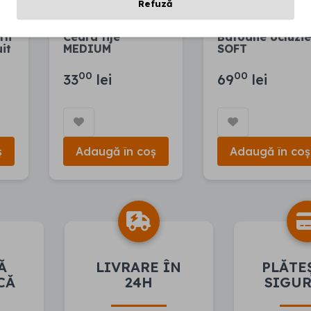
Refuză
FABRICAT ÎN
FABRICAT ÎN
ern
Ceara tije
Batoane ocluzie
uit
MEDIUM
SOFT
00
00
33
lei
69
lei
ș
Adaugă în coș
Adaugă în coș
Ă
LIVRARE ÎN
PLĂTE
CĂ
24H
SIGU