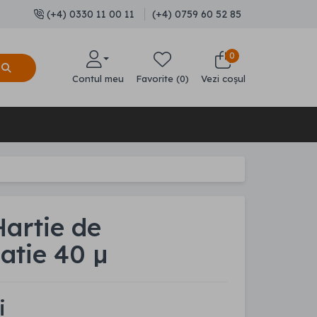
(+4) 0330 11 00 11
(+4) 0759 60 52 85
0
Contul meu
Favorite (0)
Vezi coșul
artie de
latie 40 µ
i