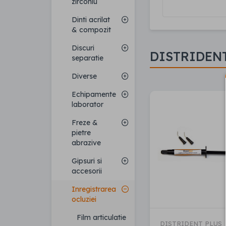
zirconiu
Dinti acrilat
& compozit
Discuri
DISTRIDEN
separatie
Diverse
Echipamente
laborator
Freze &
pietre
abrazive
Gipsuri si
accesorii
Inregistrarea
ocluziei
Film articulatie
DISTRIDENT PLUS