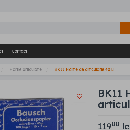
ct
Contact
Hartie articulatie
BK11 Hartie de articulatie 40 µ
BK11 H
articu
00
119
le