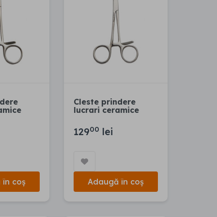
ndere
Cleste prindere
ramice
lucrari ceramice
00
129
lei
în coș
Adaugă în coș