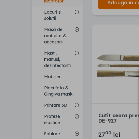
laborator
Adaugă în c
Lacuri si
solutii
Masa de
ambalat &
accesorii
Masti,
manusi,
dezinfectanti
Mobilier
Placi foto &
Gingiva mask
Printare 3D
Cutit ceara pr
Proteze
DE-927
elastice
00
27
lei
Sablare