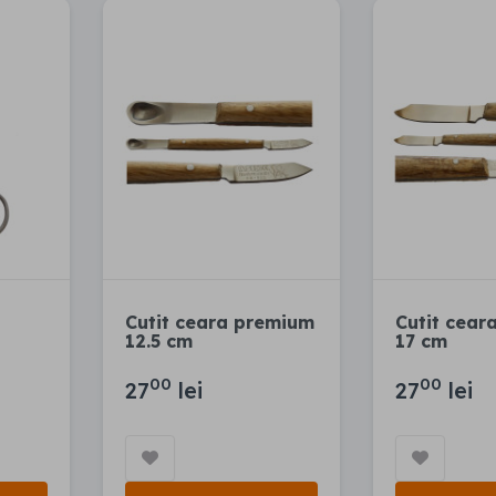
Cutit ceara premium
Cutit cear
12.5 cm
17 cm
00
00
27
lei
27
lei