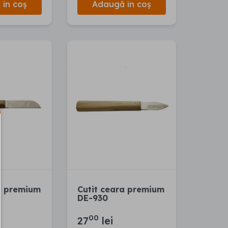
în coș
Adaugă în coș
a premium
Cutit ceara premium
DE-930
00
27
lei