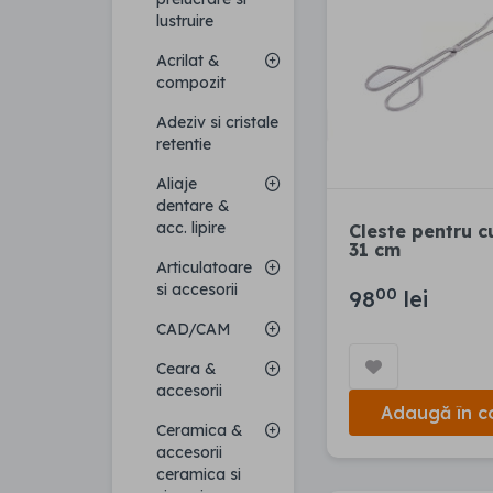
lustruire
Acrilat &
compozit
Adeziv si cristale
retentie
Aliaje
dentare &
acc. lipire
Cleste pentru c
31 cm
Articulatoare
si accesorii
00
98
lei
CAD/CAM
Ceara &
accesorii
Adaugă în c
Ceramica &
accesorii
ceramica si