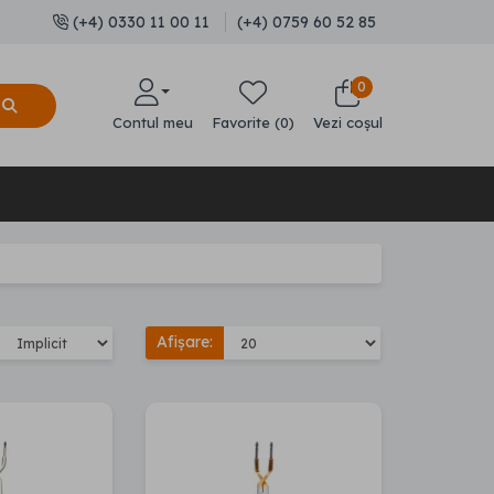
(+4) 0330 11 00 11
(+4) 0759 60 52 85
0
Contul meu
Favorite (0)
Vezi coșul
Afișare: