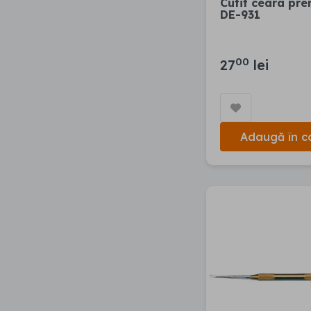
Cutit ceara pr
DE-931
00
27
lei
Adaugă în c