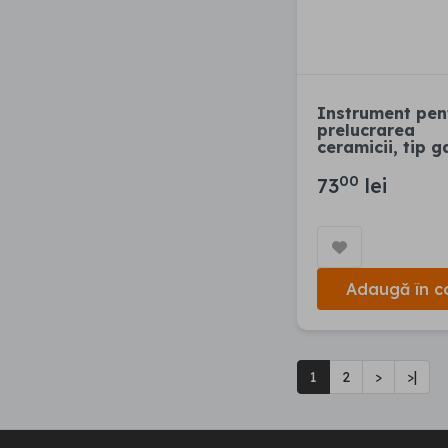
Instrument pen
prelucrarea
ceramicii, tip 
00
73
lei
Adaugă în c
1
2
>
>|