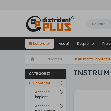
Laborator
Acasă
Despre noi
Proie
Laborator
Instrumente laborator
INSTRUM
CATEGORII
Laborator
Accesorii
implant
Accesorii
prelucrare si