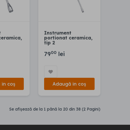
t
Instrument
ceramica,
portionat ceramica,
tip 2
00
79
lei
în coș
Adaugă în coș
Se afişează de la 1 până la 20 din 38 (2 Pagini)