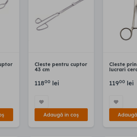
uptor
Cleste pentru cuptor
Cleste pri
43 cm
lucrari ce
00
00
118
lei
119
lei
oș
Adaugă în coș
Adaugă 