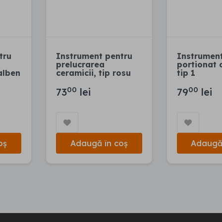
tru
Instrument pentru
Instrumen
prelucrarea
portionat 
galben
ceramicii, tip rosu
tip 1
00
00
73
lei
79
lei
oș
Adaugă în coș
Adaugă 