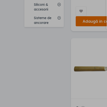
Siliconi &
accesorii
Sisteme de
Adaugă în c
ancorare