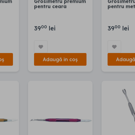
emium
Grosimetru premium
Grosimetr
pentru ceara
pentru met
00
00
39
lei
39
lei
oș
Adaugă în coș
Adaugă 