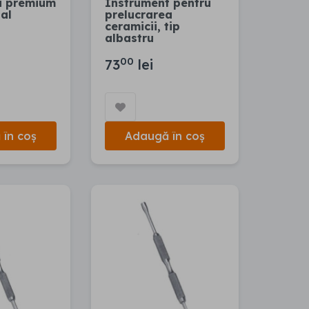
u premium
Instrument pentru
al
prelucrarea
ceramicii, tip
albastru
00
73
lei
în coș
Adaugă în coș