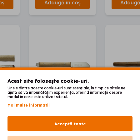
oș
Adaugă în coș
Adaugă 
Acest site folosește cookie-uri.
Unele dintre aceste cookie-uri sunt esențiale, în timp ce altele ne
ajută să vă îmbunătățim experiența, oferind informații despre
modul în care este utilizat site-ul.
Mai multe informatii
emium
Cutit ceara premium
Cutit cear
DE-928
DE-929
Acceptă toate
00
00
29
lei
29
lei