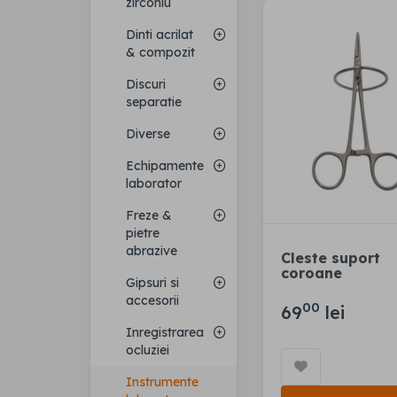
zirconiu
Dinti acrilat
& compozit
Discuri
separatie
Diverse
Echipamente
laborator
Freze &
pietre
abrazive
Cleste suport
coroane
Gipsuri si
accesorii
00
69
lei
Inregistrarea
ocluziei
Instrumente