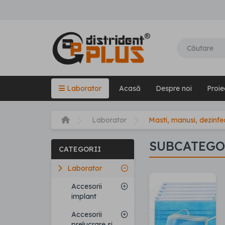
Laborator
Acasă
Despre noi
Proie
Laborator
Masti, manusi, dezinfe
SUBCATEGO
CATEGORII
Laborator
Accesorii
implant
Accesorii
prelucrare si