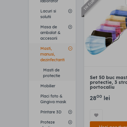
IN CURAND
laborator
Lacuri si
solutii
Masa de
ambalat &
accesorii
Masti,
manusi,
dezinfectanti
Masti de
protectie
Set 50 buc mast
protectie, 3 stra
Mobilier
portocaliu
Placi foto &
00
28
lei
Gingiva mask
Printare 3D
Proteze