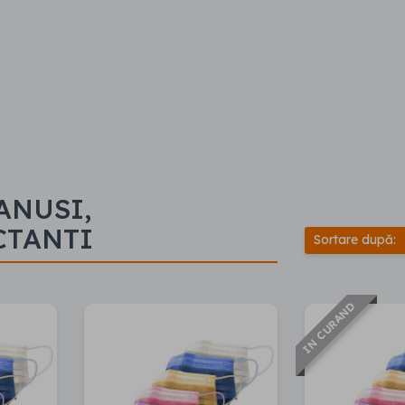
ANUSI,
CTANTI
Sortare după:
IN CURAND