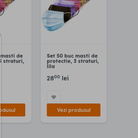
 masti de
Set 50 buc masti de
3 straturi,
protectie, 3 straturi,
lila
00
28
lei
odusul
Vezi produsul