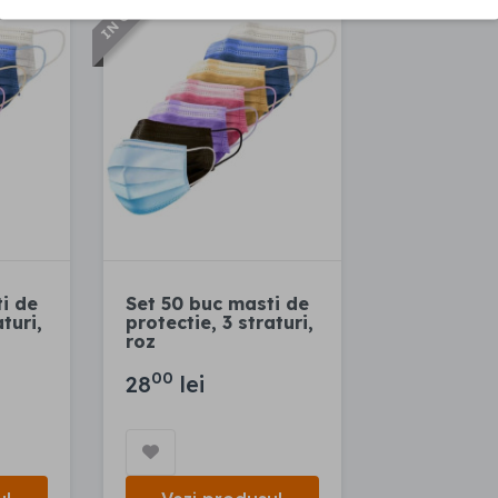
IN CURAND
i de
Set 50 buc masti de
turi,
protectie, 3 straturi,
roz
00
28
lei