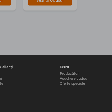
ul
Vezi produsul
 clienți
Extra
Producători
ri
Vouchere cadou
te
Oferte speciale