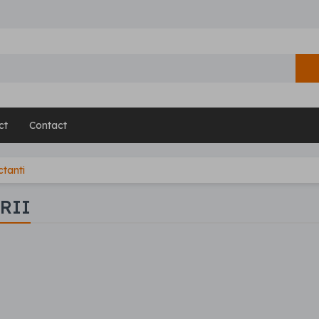
ct
Contact
ctanti
RII