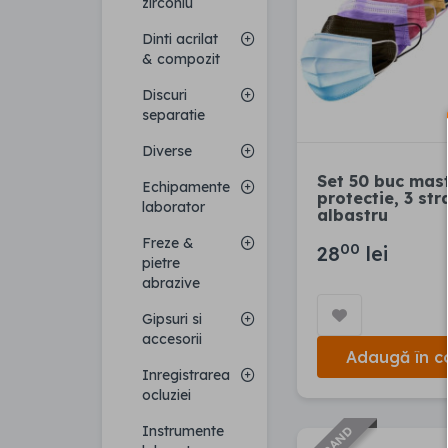
zirconiu
Dinti acrilat
& compozit
Discuri
separatie
Diverse
Set 50 buc mast
Echipamente
protectie, 3 stra
laborator
albastru
Freze &
00
28
lei
pietre
abrazive
Gipsuri si
accesorii
Adaugă în c
Inregistrarea
ocluziei
Instrumente