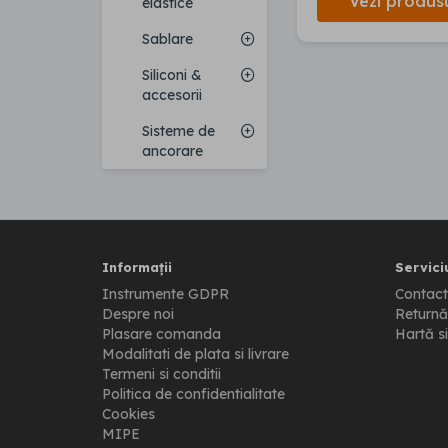
Vezi produs
elastice
Sablare
Siliconi &
accesorii
Sisteme de
ancorare
Informații
Serviciu
Instrumente GDPR
Contact
Despre noi
Returnă
Plasare comanda
Hartă si
Modalitati de plata si livrare
Termeni si conditii
Politica de confidentialitate
Cookies
MIPE