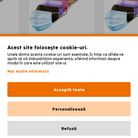
Acest site folosește cookie-uri.
Unele dintre aceste cookie-uri sunt esențiale, în timp ce altele ne
i de
Set 50 buc masti de
Set 50 buc
ajută să vă îmbunătățim experiența, oferind informații despre
turi,
protectie, 3 straturi,
protectie, 
modul în care este utilizat site-ul.
negru
alb
Mai multe informatii
00
00
28
lei
28
lei
Acceptă toate
Personalizează
oș
Adaugă în coș
Vezi pr
Refuză