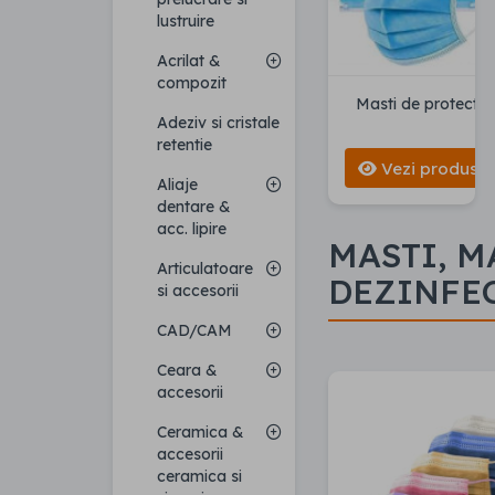
lustruire
Acrilat &
compozit
Masti de protectie
Adeziv si cristale
retentie
Vezi produse
Aliaje
dentare &
acc. lipire
MASTI, M
Articulatoare
DEZINFE
si accesorii
CAD/CAM
Ceara &
accesorii
Ceramica &
accesorii
ceramica si