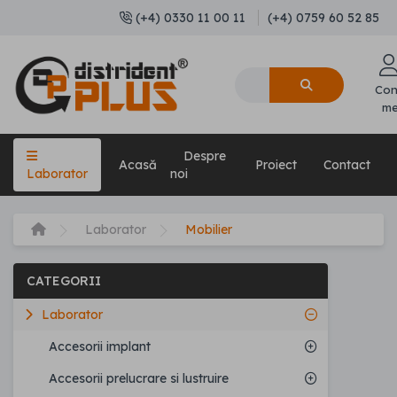
(+4) 0330 11 00 11
(+4) 0759 60 52 85
Con
m
Despre
Acasă
Proiect
Contact
Laborator
noi
Laborator
Mobilier
CATEGORII
Laborator
Accesorii implant
Accesorii prelucrare si lustruire