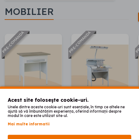
MOBILIER
PRE-COMANDA
PRE-COMANDA
PR
Acest site folosește cookie-uri.
Unele dintre aceste cookie-uri sunt esențiale, în timp ce altele ne
ajută să vă îmbunătățim experiența, oferind informații despre
Masa laborator
Masa laborator 1
modul în care este utilizat site-ul.
post
Mai multe informatii
00
00
1.250
lei
2.850
lei