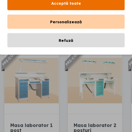
Acceptă toate
Personalizează
Vezi produsul
Vezi produsul
Refuză
PRE-COMANDA
PRE-COMANDA
PR
Masa laborator 1
Masa laborator 2
post
posturi