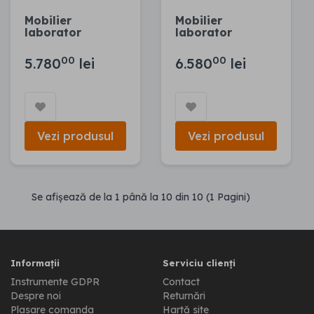
Mobilier
Mobilier
laborator
laborator
00
00
5.780
lei
6.580
lei
Vezi produsul
Vezi produsul
Se afişează de la 1 până la 10 din 10 (1 Pagini)
Informații
Serviciu clienți
Instrumente GDPR
Contact
Despre noi
Returnări
Plasare comanda
Hartă site