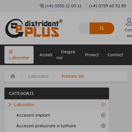
(+4) 0330 11 00 11
(+4) 0759 60 52 85
Con
m
Despre
Acasă
Proiect
Contact
Laborator
noi
Laborator
Printare 3D
CATEGORII
Laborator
Accesorii implant
Accesorii prelucrare si lustruire