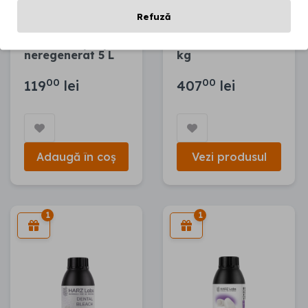
Refuză
Alcool Izopropilic
Art Glow Resin 0.5
neregenerat 5 L
kg
00
00
119
lei
407
lei
Adaugă în coș
Vezi produsul
1
1