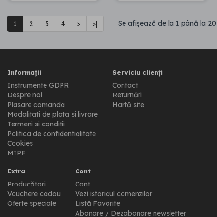
Se afişează de la 1 până la 20 
1
2
3
4
>
>|
Informații
Serviciu clienți
Instrumente GDPR
Contact
Despre noi
Returnări
Plasare comanda
Hartă site
Modalitati de plata si livrare
Termeni si conditii
Politica de confidentialitate
Cookies
MIPE
Extra
Cont
Producători
Cont
Vouchere cadou
Vezi istoricul comenzilor
Oferte speciale
Listă Favorite
Abonare / Dezabonare newsletter