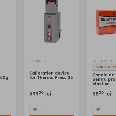
EVERALL7
DISTRIDENT 
FABRICAT Î
Calibration device
Canale de 
250g
for Thermo Press 25
pentru pro
elastice
00
00
599
lei
58
lei