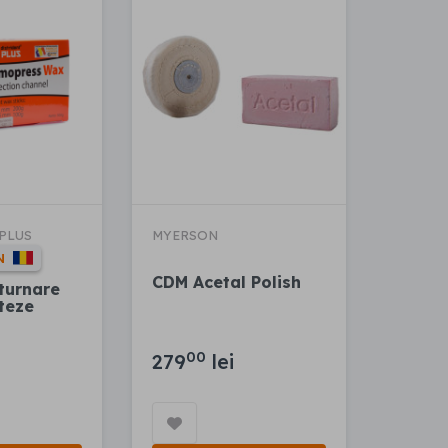
PLUS
MYERSON
N
CDM Acetal Polish
turnare
teze
00
279
lei