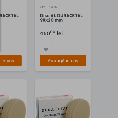
MYERSON
URACETAL
Disc A1 DURACETAL
98x20 mm
00
460
lei
în coș
Adaugă în coș