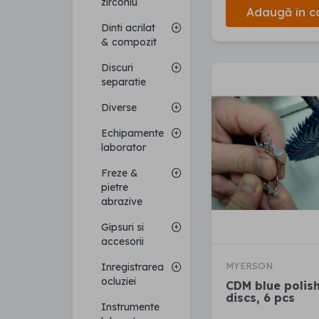
zirconiu
Adaugă în c
Dinti acrilat
& compozit
Discuri
separatie
Diverse
Echipamente
laborator
Freze &
pietre
abrazive
Gipsuri si
accesorii
MYERSON
Inregistrarea
ocluziei
CDM blue polis
discs, 6 pcs
Instrumente