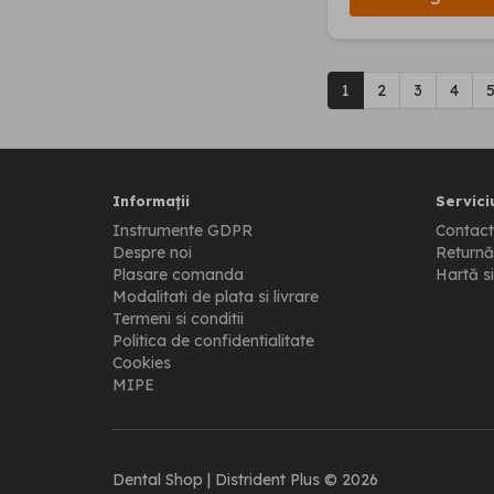
1
2
3
4
Informații
Serviciu
Instrumente GDPR
Contact
Despre noi
Returnă
Plasare comanda
Hartă si
Modalitati de plata si livrare
Termeni si conditii
Politica de confidentialitate
Cookies
MIPE
Dental Shop | Distrident Plus © 2026