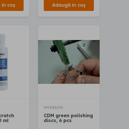
în coș
Adaugă în coș
MYERSON
cratch
CDM green polishing
0 ml
discs, 6 pcs