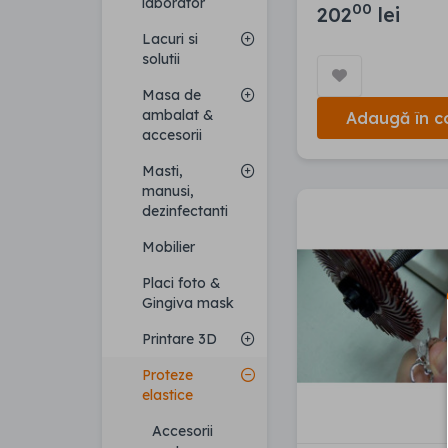
laborator
00
202
lei
Lacuri si
solutii
Masa de
ambalat &
Adaugă în c
accesorii
Masti,
manusi,
dezinfectanti
Mobilier
Placi foto &
Gingiva mask
Printare 3D
Proteze
elastice
Accesorii