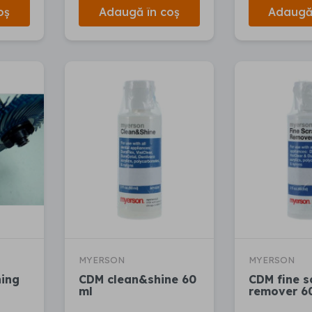
oș
Adaugă în coș
Adaugă 
MYERSON
MYERSON
hing
CDM clean&shine 60
CDM fine s
ml
remover 6