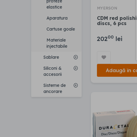
proteze
elastice
MYERSON
CDM red polish
Aparatura
discs, 6 pcs
Cartuse goale
00
202
lei
Materiale
injectabile
Sablare
Siliconi &
Adaugă în c
accesorii
Sisteme de
ancorare