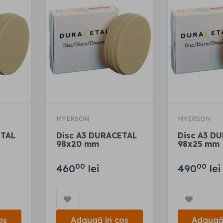
MYERSON
MYERSON
ETAL
Disc A3 DURACETAL
Disc A3 D
98x20 mm
98x25 mm
00
00
460
lei
490
lei
oș
Adaugă în coș
Adaugă 