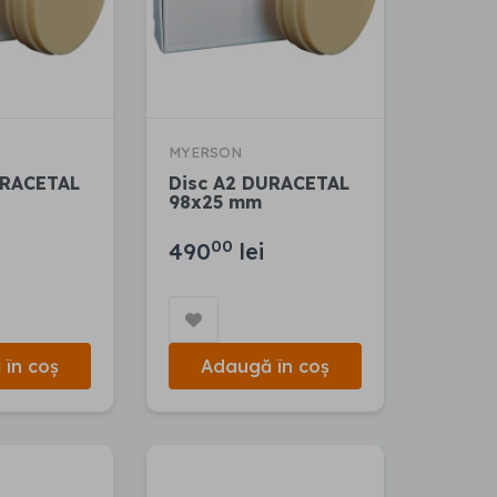
MYERSON
URACETAL
Disc A2 DURACETAL
98x25 mm
00
490
lei
în coș
Adaugă în coș