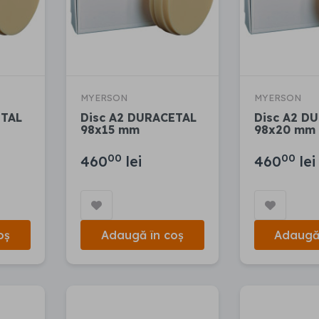
MYERSON
MYERSON
ETAL
Disc A2 DURACETAL
Disc A2 D
98x15 mm
98x20 mm
00
00
460
lei
460
lei
oș
Adaugă în coș
Adaugă 