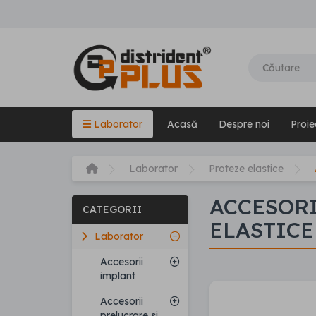
Laborator
Acasă
Despre noi
Proie
Laborator
Proteze elastice
ACCESORI
CATEGORII
ELASTICE
Laborator
Accesorii
implant
Accesorii
prelucrare si