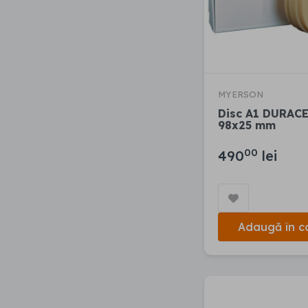
MYERSON
Disc A1 DURAC
98x25 mm
00
490
lei
Adaugă în c