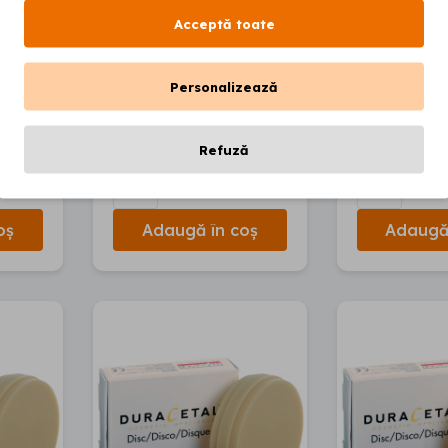
Acceptă toate
MYERSON
MYERSON
CDM yellow
ing
Disc A1 D
polishing discs, 6
98x15 mm
pcs
Personalizează
00
00
202
lei
460
lei
Refuză
oș
Adaugă în coș
Adaugă 