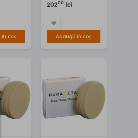
00
202
lei
în coș
Adaugă în coș