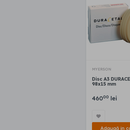
MYERSON
Disc A3 DURAC
98x15 mm
00
460
lei
Adaugă în c