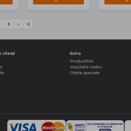
5
6
>
>|
 clienți
Extra
Producători
ri
Vouchere cadou
te
Oferte speciale