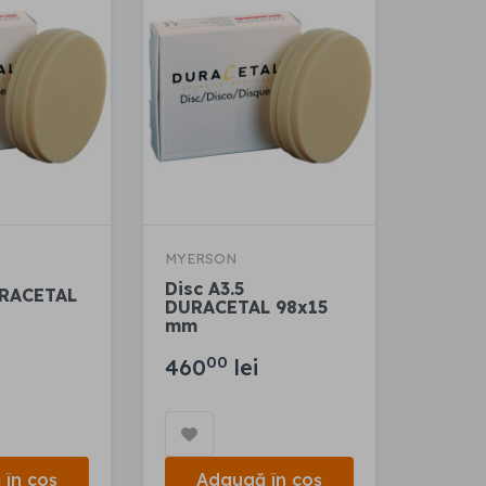
MYERSON
Disc A3.5
URACETAL
DURACETAL 98x15
mm
00
460
lei
în coș
Adaugă în coș