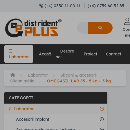
(+4) 0330 11 00 11
(+4) 0759 60 52 85
Con
m
Despre
Acasă
Proiect
Contact
Laborator
noi
Laborator
Siliconi & accesorii
Silicon aditie
OMEGASIL LAB 85 - 5 kg + 5 kg
CATEGORII
Laborator
Accesorii implant
Accesorii prelucrare si lustruire