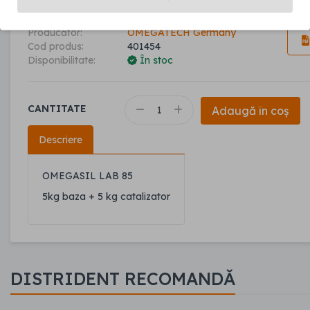
08
Fără TVA: 990
lei
Producător:
OMEGATECH Germany
Cod produs:
401454
Disponibilitate:
În stoc
CANTITATE
Adaugă în coș
Descriere
OMEGASIL LAB 85
5kg baza + 5 kg catalizator
DISTRIDENT RECOMANDĂ