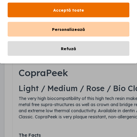
Producător:
White Peaks Dental
Cod produs:
E0495301
Acceptă toate
Disponibilitate:
În stoc
Personalizează
CANTITATE
Adaugă în coș
Refuză
Descriere
CopraPeek
Light / Medium / Rose / Bio Cl
The very high biocompatibility of this high tech resin make
metal free supra-structures as well as crown and bridge r
and extreme low thermal conductivity. Available in denti
Classic. CopraPeek is very plaque resistant, non-allergenic
The Facts