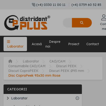
(+4) 0330 11 00 11
(+4) 0759 60 52 85
Con
m
Despre
Acasă
Proiect
Contact
Laborator
noi
Laborator
CAD/CAM
Consumabile CAD/CAM
Discuri PEEK
Discuri CopraPEEK
Discuri PEEK Ø95 mm
Disc CopraPeek 95x30 mm Rose
CATEGORII
Laborator