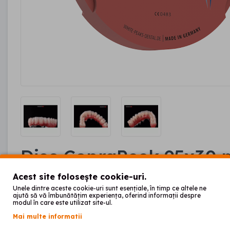
Disc CopraPeek 95x30
Acest site folosește cookie-uri.
Unele dintre aceste cookie-uri sunt esențiale, în timp ce altele ne
00
1.299
lei
00
1.419
lei
ajută să vă îmbunătățim experiența, oferind informații despre
modul în care este utilizat site-ul.
55
Fără TVA: 1.073
lei
Mai multe informatii