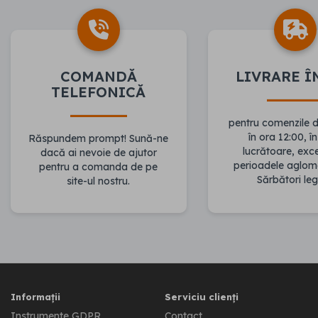
COMANDĂ
LIVRARE Î
TELEFONICĂ
pentru comenzile 
în ora 12:00, în
Răspundem prompt! Sună-ne
lucrătoare, ex
dacă ai nevoie de ajutor
perioadele aglom
pentru a comanda de pe
Sărbători leg
site-ul nostru.
Informații
Serviciu clienți
Instrumente GDPR
Contact