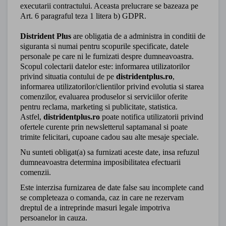
executarii contractului. Aceasta prelucrare se bazeaza pe
Art. 6 paragraful teza 1 litera b) GDPR.
Distrident Plus
are obligatia de a administra in conditii de
siguranta si numai pentru scopurile specificate, datele
personale pe care ni le furnizati despre dumneavoastra.
Scopul colectarii datelor este: informarea utilizatorilor
privind situatia contului de pe
distridentplus.ro
,
informarea utilizatorilor/clientilor privind evolutia si starea
comenzilor, evaluarea produselor si serviciilor oferite
pentru reclama, marketing si publicitate, statistica.
Astfel,
distridentplus.ro
poate notifica utilizatorii privind
ofertele curente prin newsletterul saptamanal si poate
trimite felicitari, cupoane cadou sau alte mesaje speciale.
Nu sunteti obligat(a) sa furnizati aceste date, insa refuzul
dumneavoastra determina imposibilitatea efectuarii
comenzii.
Este interzisa furnizarea de date false sau incomplete cand
se completeaza o comanda, caz in care ne rezervam
dreptul de a intreprinde masuri legale impotriva
persoanelor in cauza.