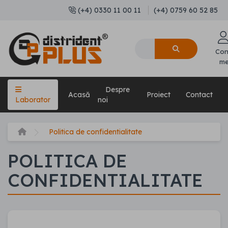
(+4) 0330 11 00 11
(+4) 0759 60 52 85
Con
m
Despre
Acasă
Proiect
Contact
Laborator
noi
Politica de confidentialitate
POLITICA DE
CONFIDENTIALITATE