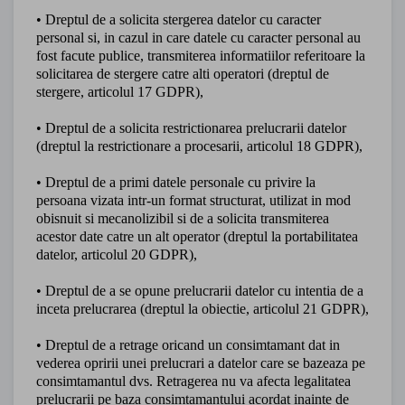
• Dreptul de a solicita stergerea datelor cu caracter
personal si, in cazul in care datele cu caracter personal au
fost facute publice, transmiterea informatiilor referitoare la
solicitarea de stergere catre alti operatori (dreptul de
stergere, articolul 17 GDPR),
• Dreptul de a solicita restrictionarea prelucrarii datelor
(dreptul la restrictionare a procesarii, articolul 18 GDPR),
• Dreptul de a primi datele personale cu privire la
persoana vizata intr-un format structurat, utilizat in mod
obisnuit si mecanolizibil si de a solicita transmiterea
acestor date catre un alt operator (dreptul la portabilitatea
datelor, articolul 20 GDPR),
• Dreptul de a se opune prelucrarii datelor cu intentia de a
inceta prelucrarea (dreptul la obiectie, articolul 21 GDPR),
• Dreptul de a retrage oricand un consimtamant dat in
vederea opririi unei prelucrari a datelor care se bazeaza pe
consimtamantul dvs. Retragerea nu va afecta legalitatea
prelucrarii pe baza consimtamantului acordat inainte de