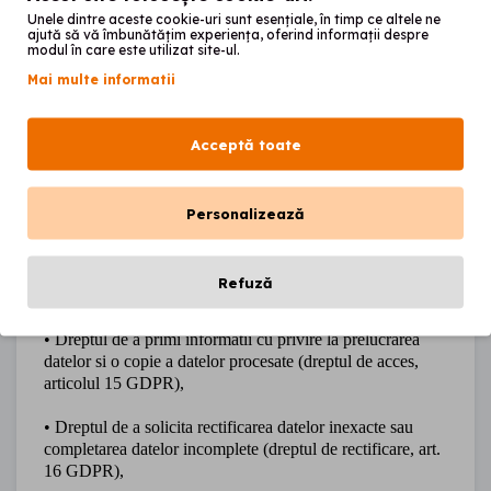
Unele dintre aceste cookie-uri sunt esențiale, în timp ce altele ne
Informatiile dumneavoastra cu caracter personal pot fi
ajută să vă îmbunătățim experiența, oferind informații despre
modul în care este utilizat site-ul.
furnizate si catre Parchet, Politie, instantele judecatoresti si
altor organe abilitate ale statului, in baza si in limitele
Mai multe informatii
prevederilor legale si ca urmare a unor cereri expres
formulate.
Acceptă toate
Drepturile dumneavoastra
Ca persoana vizata, puteti contacta responsabilul nostru
Personalizează
pentru protectia datelor in orice moment si in mod gratuit,
cu o notificare, folosind datele de contact mentionate mai
sus in vederea exercitarii drepturilor dvs. in conformitate
Refuză
cu GDPR.
Aceste drepturi sunt urmatoarele:
• Dreptul de a primi informatii cu privire la prelucrarea
datelor si o copie a datelor procesate (dreptul de acces,
articolul 15 GDPR),
• Dreptul de a solicita rectificarea datelor inexacte sau
completarea datelor incomplete (dreptul de rectificare, art.
16 GDPR),