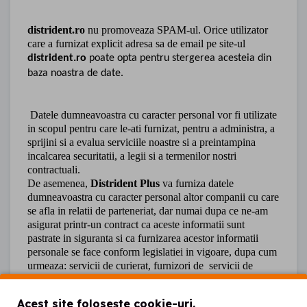
distrident.ro
nu promoveaza SPAM-ul. Orice utilizator
care a furnizat explicit adresa sa de email pe site-ul
distrident.ro
poate opta pentru stergerea acesteia din
baza noastra de date.
Datele dumneavoastra cu caracter personal vor fi utilizate
in scopul pentru care le-ati furnizat, pentru a administra, a
sprijini si a evalua serviciile noastre si a preintampina
incalcarea securitatii, a legii si a termenilor nostri
contractuali.
De asemenea,
Distrident Plus
va furniza datele
dumneavoastra cu caracter personal altor companii cu care
se afla in relatii de parteneriat, dar numai dupa ce ne-am
asigurat printr-un contract ca aceste informatii sunt
pastrate in siguranta si ca furnizarea acestor informatii
personale se face conform legislatiei in vigoare, dupa cum
urmeaza: servicii de curierat, furnizori de servicii de
marketing, telemarketing sau alte servicii, alte companii cu
care putem dezvolta programe comune de ofertare pe piata
Acest site folosește cookie-uri.
a produselor si serviciilor noastre.