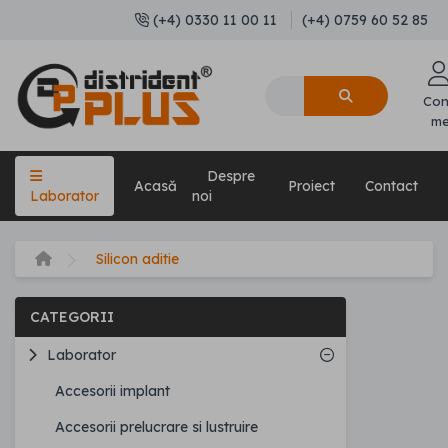
(+4) 0330 11 00 11
(+4) 0759 60 52 85
Con
m
Despre
Acasă
Proiect
Contact
Laborator
noi
Silicon aditie
CATEGORII
Laborator
Accesorii implant
Accesorii prelucrare si lustruire