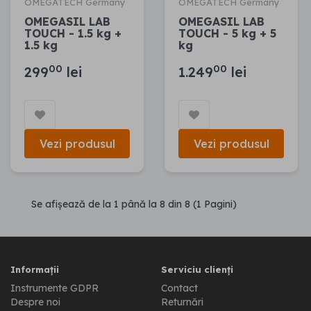
OMEGATECH Germany
OMEGATECH Germany
OMEGASIL LAB
OMEGASIL LAB
TOUCH - 1.5 kg +
TOUCH - 5 kg + 5
1.5 kg
kg
00
00
299
lei
1.249
lei
Vezi produsul
Vezi produsul
Se afişează de la 1 până la 8 din 8 (1 Pagini)
Informații
Serviciu clienți
Instrumente GDPR
Contact
Despre noi
Returnări