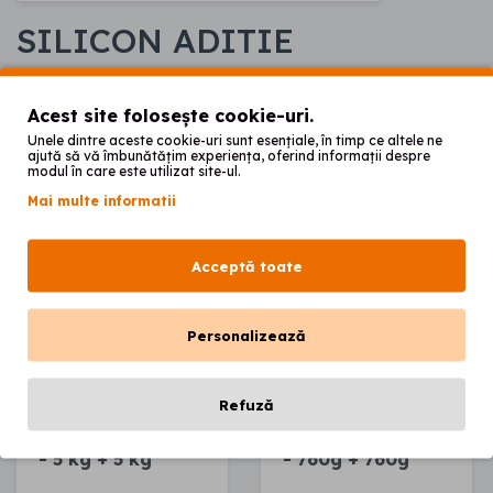
SILICON ADITIE
Acest site folosește cookie-uri.
Unele dintre aceste cookie-uri sunt esențiale, în timp ce altele ne
ajută să vă îmbunătățim experiența, oferind informații despre
modul în care este utilizat site-ul.
Mai multe informatii
Acceptă toate
Personalizează
Refuză
OMEGATECH Germany
OMEGATECH Germany
OMEGASIL LAB 85
OMEGASIL LAB 85
- 5 kg + 5 kg
- 760g + 760g