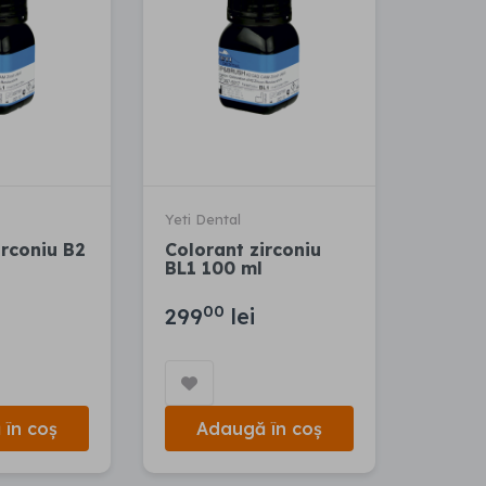
Yeti Dental
irconiu B2
Colorant zirconiu
BL1 100 ml
00
299
lei
în coș
Adaugă în coș