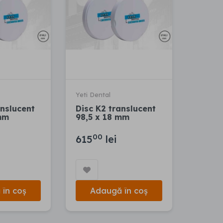
Yeti Dental
anslucent
Disc K2 translucent
mm
98,5 x 18 mm
00
615
lei
în coș
Adaugă în coș