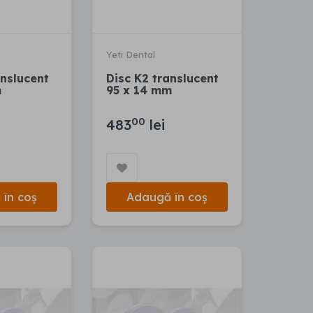
Yeti Dental
anslucent
Disc K2 translucent
m
95 x 14 mm
00
483
lei
în coș
Adaugă în coș