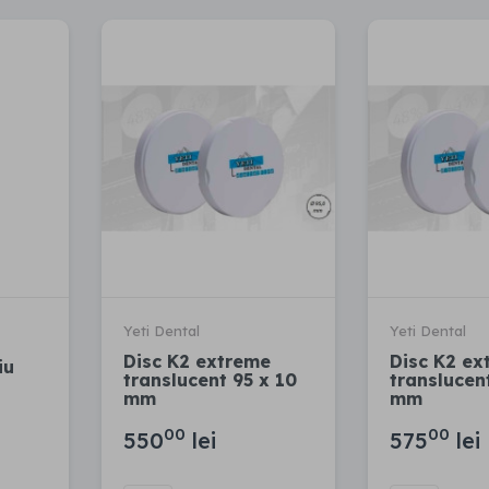
Yeti Dental
Yeti Dental
Disc K2 extreme
Disc K2 ex
iu
translucent 95 x 10
translucent
mm
mm
00
00
550
lei
575
lei