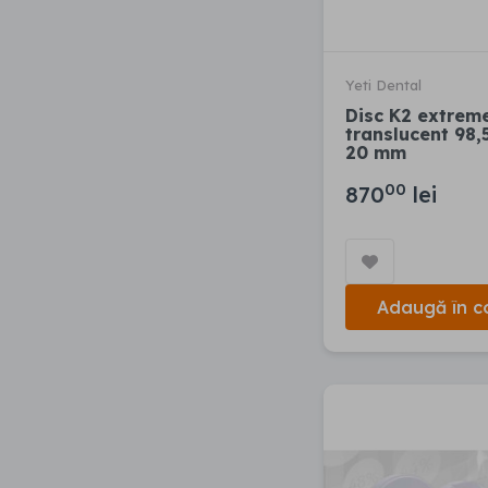
Yeti Dental
Disc K2 extrem
translucent 98,
20 mm
00
870
lei
Adaugă în c